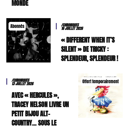
MONDE
/CHRONIQUES
Abonnés
16 JUILLET 2026
« DIFFERENT WHEN IT’S
SILENT » DE TRICKY :
SPLENDEUR, SPLENDEUR !
/CHRONIQUES
Offert temporairement
13 JUILLET 2026
AVEC « HERCULES »,
TRACEY NELSON LIVRE UN
PETIT BIJOU ALT-
COUNTRY… SOUS LE