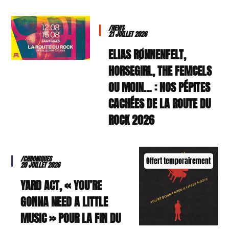
/NEWS
21 JUILLET 2026
ELIAS RØNNENFELT,
HORSEGIRL, THE FEMCELS
OU MOIN… : NOS PÉPITES
CACHÉES DE LA ROUTE DU
ROCK 2026
/CHRONIQUES
Offert temporairement
20 JUILLET 2026
YARD ACT, « YOU’RE
GONNA NEED A LITTLE
MUSIC » POUR LA FIN DU