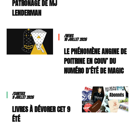
PATRONAGE DE MJ
LENDERMAN
/NEWS
10 JUILLET 2026
LE PHÉNOMÈNE ANGINE DE
POITRINE EN COUV’ DU
NUMÉRO D’ÉTÉ DE MAGIC
/SORTIES
Abonnés
9 JUILLET 2026
9 LIVRES À DÉVORER CET
ÉTÉ