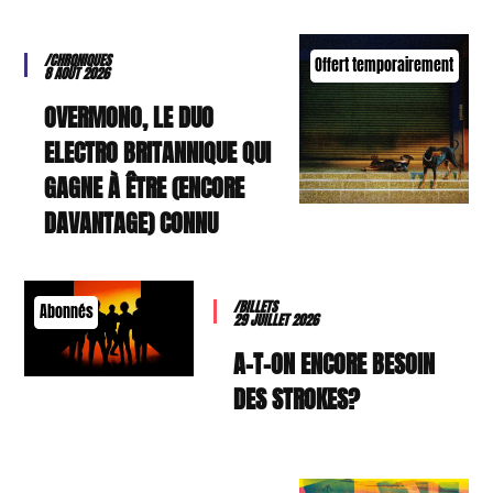
/CHRONIQUES
Offert temporairement
8 AOÛT 2026
OVERMONO, LE DUO
ELECTRO BRITANNIQUE QUI
GAGNE À ÊTRE (ENCORE
DAVANTAGE) CONNU
/BILLETS
Abonnés
29 JUILLET 2026
A-T-ON ENCORE BESOIN
DES STROKES?