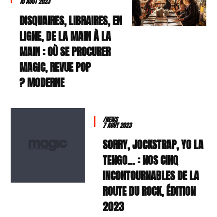
10 AOÛT 2023
DISQUAIRES, LIBRAIRES, EN
LIGNE, DE LA MAIN À LA
MAIN : OÙ SE PROCURER
MAGIC, REVUE POP
MODERNE ?
/NEWS
7 AOÛT 2023
SORRY, JOCKSTRAP, YO LA
TENGO… : NOS CINQ
INCONTOURNABLES DE LA
ROUTE DU ROCK, ÉDITION
2023