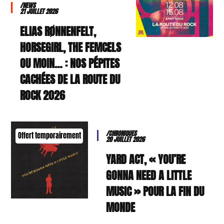
/NEWS
21 JUILLET 2026
ELIAS RØNNENFELT,
HORSEGIRL, THE FEMCELS
OU MOIN… : NOS PÉPITES
CACHÉES DE LA ROUTE DU
ROCK 2026
/CHRONIQUES
Offert temporairement
20 JUILLET 2026
YARD ACT, « YOU’RE
GONNA NEED A LITTLE
MUSIC » POUR LA FIN DU
MONDE