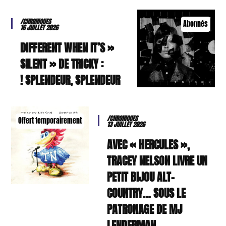
/CHRONIQUES
Abonnés
16 JUILLET 2026
« DIFFERENT WHEN IT’S
SILENT » DE TRICKY :
SPLENDEUR, SPLENDEUR !
/CHRONIQUES
Offert temporairement
13 JUILLET 2026
AVEC « HERCULES »,
TRACEY NELSON LIVRE UN
PETIT BIJOU ALT-
COUNTRY… SOUS LE
PATRONAGE DE MJ
LENDERMAN