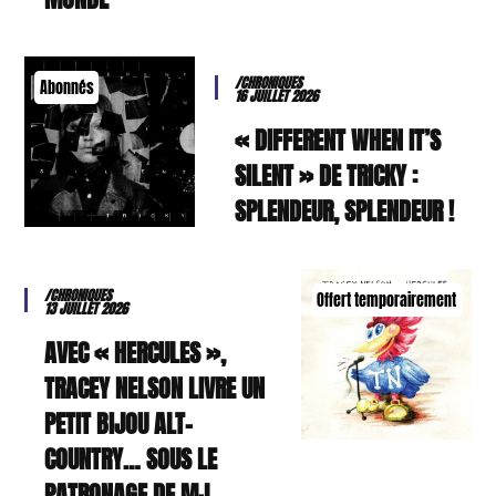
/CHRONIQUES
Abonnés
16 JUILLET 2026
« DIFFERENT WHEN IT’S
SILENT » DE TRICKY :
SPLENDEUR, SPLENDEUR !
/CHRONIQUES
Offert temporairement
13 JUILLET 2026
AVEC « HERCULES »,
TRACEY NELSON LIVRE UN
PETIT BIJOU ALT-
COUNTRY… SOUS LE
PATRONAGE DE MJ