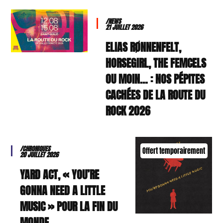
/NEWS
21 JUILLET 2026
ELIAS RØNNENFELT,
HORSEGIRL, THE FEMCELS
OU MOIN… : NOS PÉPITES
CACHÉES DE LA ROUTE DU
ROCK 2026
/CHRONIQUES
Offert temporairement
20 JUILLET 2026
YARD ACT, « YOU’RE
GONNA NEED A LITTLE
MUSIC » POUR LA FIN DU
MONDE