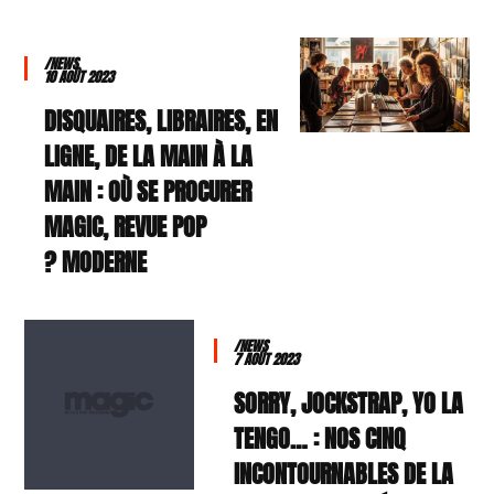
/NEWS
10 AOÛT 2023
DISQUAIRES, LIBRAIRES, EN
LIGNE, DE LA MAIN À LA
MAIN : OÙ SE PROCURER
MAGIC, REVUE POP
MODERNE ?
/NEWS
7 AOÛT 2023
SORRY, JOCKSTRAP, YO LA
TENGO… : NOS CINQ
INCONTOURNABLES DE LA