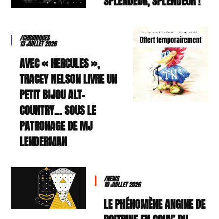
SPLENDEUR, SPLENDEUR !
/CHRONIQUES
Offert temporairement
13 JUILLET 2026
AVEC « HERCULES »,
TRACEY NELSON LIVRE UN
PETIT BIJOU ALT-
COUNTRY… SOUS LE
PATRONAGE DE MJ
LENDERMAN
/NEWS
10 JUILLET 2026
LE PHÉNOMÈNE ANGINE DE