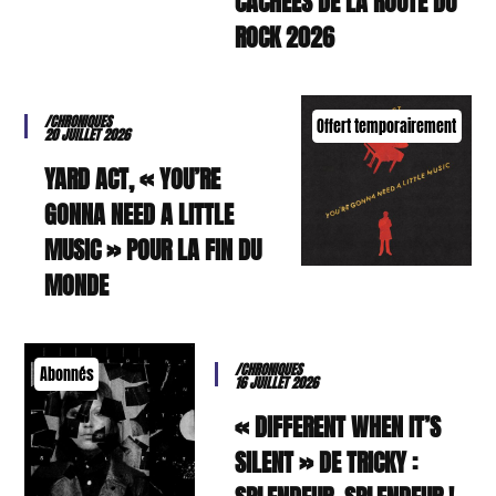
CACHÉES DE LA ROUTE DU
ROCK 2026
/CHRONIQUES
Offert temporairement
20 JUILLET 2026
YARD ACT, « YOU’RE
GONNA NEED A LITTLE
MUSIC » POUR LA FIN DU
MONDE
/CHRONIQUES
Abonnés
16 JUILLET 2026
« DIFFERENT WHEN IT’S
SILENT » DE TRICKY :