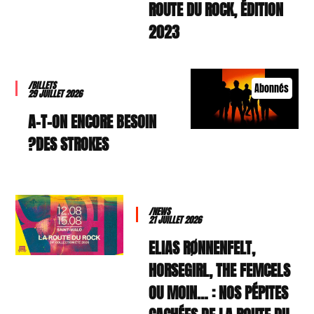
ROUTE DU ROCK, ÉDITION
2023
/BILLETS
Abonnés
29 JUILLET 2026
A-T-ON ENCORE BESOIN
DES STROKES?
/NEWS
21 JUILLET 2026
ELIAS RØNNENFELT,
HORSEGIRL, THE FEMCELS
OU MOIN… : NOS PÉPITES