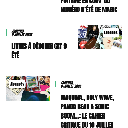
POITRINE EN COUV’ DU
NUMÉRO D’ÉTÉ DE MAGIC
/SORTIES
Abonnés
9 JUILLET 2026
9 LIVRES À DÉVORER CET
ÉTÉ
/SORTIES
Abonnés
8 JUILLET 2026
MAQUINA., HOLY WAVE,
PANDA BEAR & SONIC
BOOM…: LE CAHIER
CRITIQUE DU 10 JUILLET