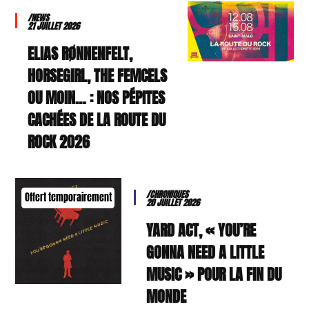
/NEWS
21 JUILLET 2026
ELIAS RØNNENFELT,
HORSEGIRL, THE FEMCELS
OU MOIN… : NOS PÉPITES
CACHÉES DE LA ROUTE DU
ROCK 2026
/CHRONIQUES
Offert temporairement
20 JUILLET 2026
YARD ACT, « YOU’RE
GONNA NEED A LITTLE
MUSIC » POUR LA FIN DU
MONDE