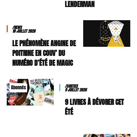
LENDERMAN
/NEWS
10 JUILLET 2026
LE PHÉNOMÈNE ANGINE DE
POITRINE EN COUV’ DU
NUMÉRO D’ÉTÉ DE MAGIC
/SORTIES
Abonnés
9 JUILLET 2026
9 LIVRES À DÉVORER CET
ÉTÉ