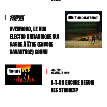
/CHRONIQUES
Offert temporairement
8 AOÛT 2026
OVERMONO, LE DUO
ELECTRO BRITANNIQUE QUI
GAGNE À ÊTRE (ENCORE
DAVANTAGE) CONNU
/BILLETS
Abonnés
29 JUILLET 2026
A-T-ON ENCORE BESOIN
DES STROKES?