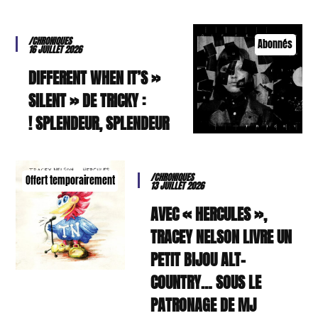
/CHRONIQUES
Abonnés
16 JUILLET 2026
« DIFFERENT WHEN IT’S
SILENT » DE TRICKY :
SPLENDEUR, SPLENDEUR !
/CHRONIQUES
Offert temporairement
13 JUILLET 2026
AVEC « HERCULES »,
TRACEY NELSON LIVRE UN
PETIT BIJOU ALT-
COUNTRY… SOUS LE
PATRONAGE DE MJ