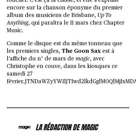
toucher. C’est ça la classe, et elle s’exprime
encore sur la chanson éponyme du premier
album des musiciens de Brisbane,
Up To
Anything
, qui paraîtra le 11 mars chez
Chapter
Music
.
Comme le disque est du même tonneau que
les premiers singles
,
The Goon Sax
est à
l’affiche du n° de mars de
magic
,
avec
Christophe en couve
, dans les kiosques ce
samedi 27
février.JTNDaWZyYW1lJTIwd2lkdGglM0QlMjI
LA RÉDACTION DE MAGIC