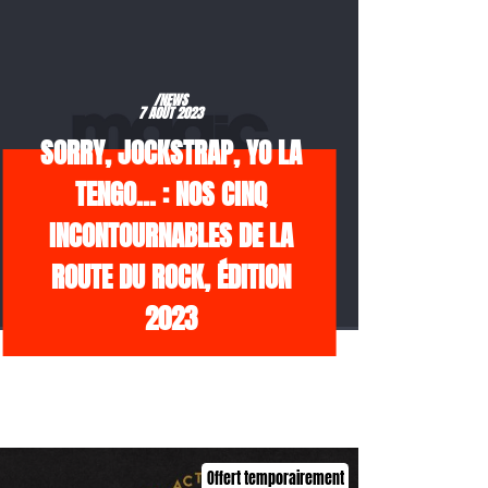
/NEWS
7 AOÛT 2023
SORRY, JOCKSTRAP, YO LA
TENGO… : NOS CINQ
INCONTOURNABLES DE LA
ROUTE DU ROCK, ÉDITION
2023
Offert temporairement