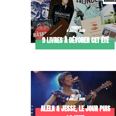
Abonné
/SORTIES
9 JUILLET 2026
9 LIVRES À DÉVORER CET ÉTÉ
/BILLETS
3 JUILLET 2026
ALELA & JESSE, LE JOUR PUIS