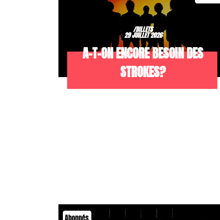
/BILLETS
29 JUILLET 2026
A-T-ON ENCORE BESOIN DES
STROKES?
Abonnés