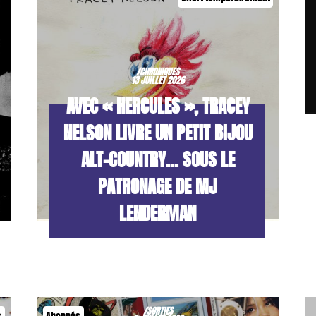
/CHRONIQUES
13 JUILLET 2026
AVEC « HERCULES », TRACEY
NELSON LIVRE UN PETIT BIJOU
ALT-COUNTRY… SOUS LE
PATRONAGE DE MJ
LENDERMAN
/SORTIES