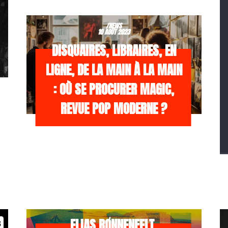
/NEWS
10 AOÛT 2023
DISQUAIRES, LIBRAIRES, EN
LIGNE, DE LA MAIN À LA MAIN
: OÙ SE PROCURER MAGIC,
REVUE POP MODERNE ?
/NEWS
21 JUILLET 2026
ELIAS RØNNENFELT,
s