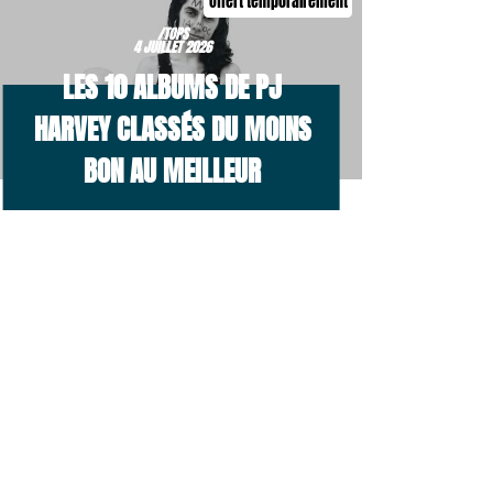
Offert temporairement
/TOPS
4 JUILLET 2026
LES 10 ALBUMS DE PJ
HARVEY CLASSÉS DU MOINS
BON AU MEILLEUR