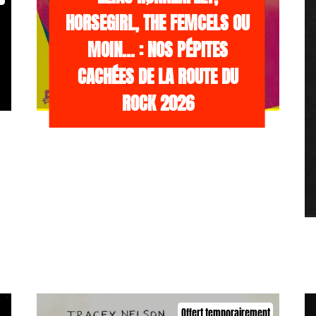
HORSEGIRL, THE FEMCELS OU
MOIN… : NOS PÉPITES
CACHÉES DE LA ROUTE DU
ROCK 2026
Offert temporairement