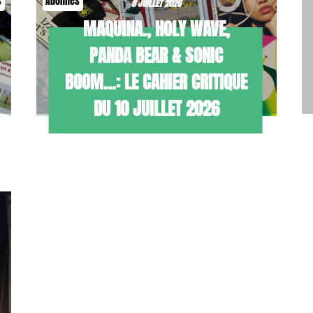
s
Abonnés
8 JUILLET 2026
MAQUINA., HOLY WAVE,
PANDA BEAR & SONIC
BOOM…: LE CAHIER CRITIQUE
DU 10 JUILLET 2026