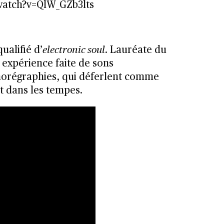
watch?v=QlW_GZb3lts
ualifié d’
electronic soul
. Lauréate du
 expérience faite de sons
horégraphies, qui déferlent comme
t dans les tempes.