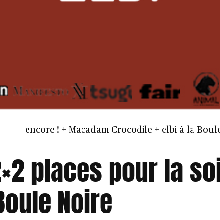
encore ! + Macadam Crocodile + elbi à la Boul
2×2 places pour la so
Boule Noire