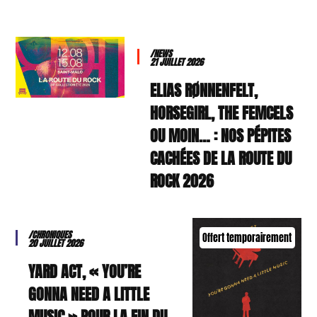
/NEWS
21 JUILLET 2026
ELIAS RØNNENFELT,
HORSEGIRL, THE FEMCELS
OU MOIN… : NOS PÉPITES
CACHÉES DE LA ROUTE DU
ROCK 2026
/CHRONIQUES
Offert temporairement
20 JUILLET 2026
YARD ACT, « YOU’RE
GONNA NEED A LITTLE
MUSIC » POUR LA FIN DU