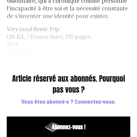
visionnaire, qui a chroniqué comme personne
l’incapacité à être soi et la nécessité constante
de s’inventer une identité pour exister.
Very Good Bowie Trip
GM Éd. / France Inter, 176 pages.
20 €
gm-editions.com
Article réservé aux abonnés. Pourquoi
pas vous ?
Vous êtes abonné·e ?
Connectez-vous
.
Abonnez-vous !