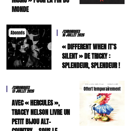
MONDE
/CHRONIQUES
Abonnés
16 JUILLET 2026
« DIFFERENT WHEN IT’S
SILENT » DE TRICKY :
SPLENDEUR, SPLENDEUR !
/CHRONIQUES
Offert temporairement
13 JUILLET 2026
AVEC « HERCULES »,
TRACEY NELSON LIVRE UN
PETIT BIJOU ALT-
COUNTRY… SOUS LE