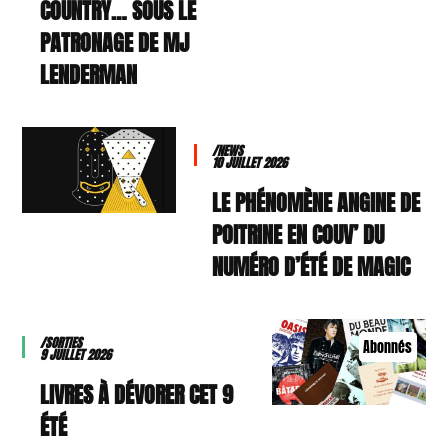
COUNTRY… SOUS LE
PATRONAGE DE MJ
LENDERMAN
/NEWS
10 JUILLET 2026
LE PHÉNOMÈNE ANGINE DE
POITRINE EN COUV’ DU
NUMÉRO D’ÉTÉ DE MAGIC
/SORTIES
Abonnés
9 JUILLET 2026
9 LIVRES À DÉVORER CET
ÉTÉ