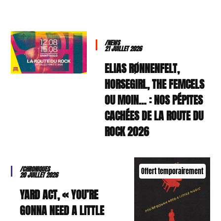
/NEWS
21 JUILLET 2026
ELIAS RØNNENFELT,
HORSEGIRL, THE FEMCELS
OU MOIN… : NOS PÉPITES
CACHÉES DE LA ROUTE DU
ROCK 2026
/CHRONIQUES
Offert temporairement
20 JUILLET 2026
YARD ACT, « YOU’RE
GONNA NEED A LITTLE