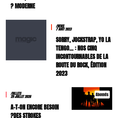
MODERNE ?
/NEWS
7 AOÛT 2023
SORRY, JOCKSTRAP, YO LA
TENGO… : NOS CINQ
INCONTOURNABLES DE LA
ROUTE DU ROCK, ÉDITION
2023
/BILLETS
Abonnés
29 JUILLET 2026
A-T-ON ENCORE BESOIN
DES STROKES?