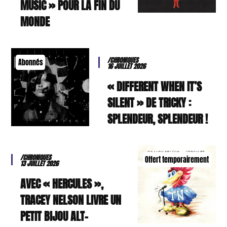
MUSIC » POUR LA FIN DU
MONDE
/CHRONIQUES
Abonnés
16 JUILLET 2026
« DIFFERENT WHEN IT’S
SILENT » DE TRICKY :
SPLENDEUR, SPLENDEUR !
/CHRONIQUES
Offert temporairement
13 JUILLET 2026
AVEC « HERCULES »,
TRACEY NELSON LIVRE UN
PETIT BIJOU ALT-