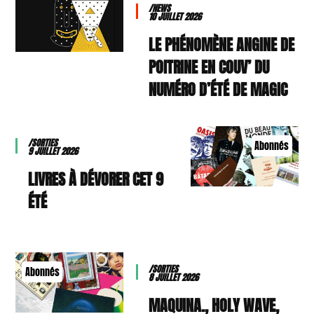
/NEWS
10 JUILLET 2026
LE PHÉNOMÈNE ANGINE DE
POITRINE EN COUV’ DU
NUMÉRO D’ÉTÉ DE MAGIC
/SORTIES
Abonnés
9 JUILLET 2026
9 LIVRES À DÉVORER CET
ÉTÉ
/SORTIES
Abonnés
8 JUILLET 2026
MAQUINA., HOLY WAVE,