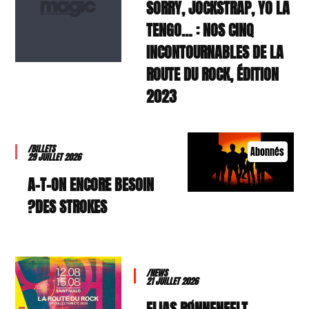
SORRY, JOCKSTRAP, YO LA
TENGO… : NOS CINQ
INCONTOURNABLES DE LA
ROUTE DU ROCK, ÉDITION
2023
/BILLETS
Abonnés
29 JUILLET 2026
A-T-ON ENCORE BESOIN
DES STROKES?
/NEWS
21 JUILLET 2026
ELIAS RØNNENFELT,