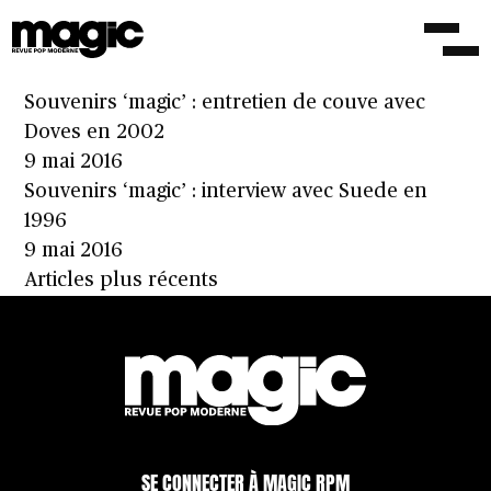
1987-1992 : les années folles des Happy
Mondays
11 mai 2020
Souvenirs ‘magic’ : entretien de couve avec
Doves en 2002
9 mai 2016
Souvenirs ‘magic’ : interview avec Suede en
1996
9 mai 2016
Navigation
Articles plus récents
des
articles
SE CONNECTER À MAGIC RPM