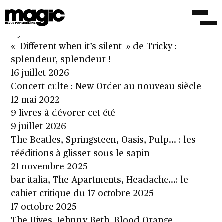
« Pop (moderne) et joyeuse mélancolie », par
Matthieu Chauveau
2 juin 2020
« Different when it’s silent » de Tricky :
splendeur, splendeur !
16 juillet 2026
Concert culte : New Order au nouveau siècle
12 mai 2022
9 livres à dévorer cet été
9 juillet 2026
The Beatles, Springsteen, Oasis, Pulp… : les
rééditions à glisser sous le sapin
21 novembre 2025
bar italia, The Apartments, Headache…: le
cahier critique du 17 octobre 2025
17 octobre 2025
The Hives, Jehnny Beth, Blood Orange,