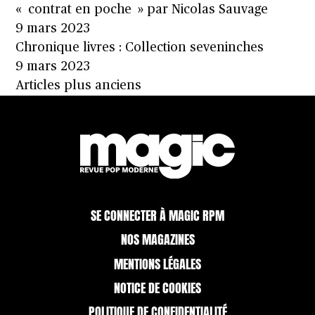
« contrat en poche » par Nicolas Sauvage
9 mars 2023
Chronique livres : Collection seveninches
9 mars 2023
Navigation
Articles plus anciens
des
articles
SE CONNECTER À MAGIC RPM
NOS MAGAZINES
MENTIONS LÉGALES
NOTICE DE COOKIES
POLITIQUE DE CONFIDENTIALITÉ