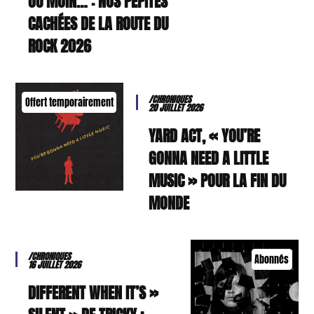
OU MOIN… : NOS PÉPITES
CACHÉES DE LA ROUTE DU
ROCK 2026
/CHRONIQUES
Offert temporairement
20 JUILLET 2026
YARD ACT, « YOU’RE
GONNA NEED A LITTLE
MUSIC » POUR LA FIN DU
MONDE
/CHRONIQUES
Abonnés
16 JUILLET 2026
« DIFFERENT WHEN IT’S