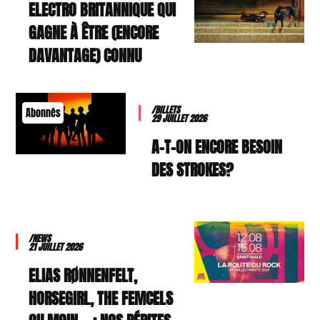
ELECTRO BRITANNIQUE QUI
GAGNE À ÊTRE (ENCORE
DAVANTAGE) CONNU
/BILLETS
Abonnés
29 JUILLET 2026
A-T-ON ENCORE BESOIN
DES STROKES?
/NEWS
21 JUILLET 2026
ELIAS RØNNENFELT,
HORSEGIRL, THE FEMCELS