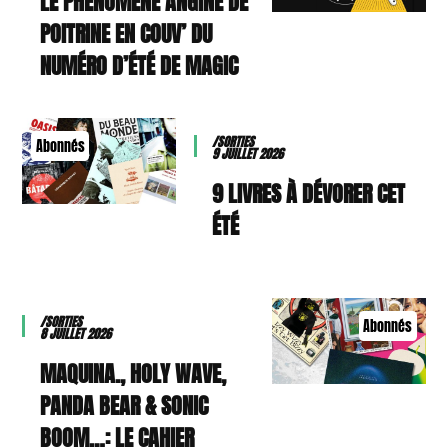
LE PHÉNOMÈNE ANGINE DE
POITRINE EN COUV’ DU
NUMÉRO D’ÉTÉ DE MAGIC
/SORTIES
Abonnés
9 JUILLET 2026
9 LIVRES À DÉVORER CET
ÉTÉ
/SORTIES
Abonnés
8 JUILLET 2026
MAQUINA., HOLY WAVE,
PANDA BEAR & SONIC
BOOM…: LE CAHIER