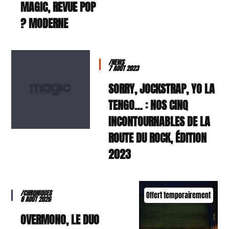
MAGIC, REVUE POP
MODERNE ?
/NEWS
7 AOÛT 2023
SORRY, JOCKSTRAP, YO LA
TENGO… : NOS CINQ
INCONTOURNABLES DE LA
ROUTE DU ROCK, ÉDITION
2023
/CHRONIQUES
Offert temporairement
8 AOÛT 2026
OVERMONO, LE DUO