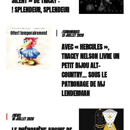
SILENT » DE TRICKY :
SPLENDEUR, SPLENDEUR !
/CHRONIQUES
Offert temporairement
13 JUILLET 2026
AVEC « HERCULES »,
TRACEY NELSON LIVRE UN
PETIT BIJOU ALT-
COUNTRY… SOUS LE
PATRONAGE DE MJ
LENDERMAN
/NEWS
10 JUILLET 2026