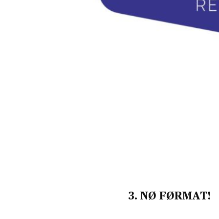
3. NØ FØRMAT!