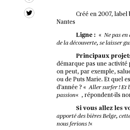
Créé en 2007, label
Nantes
Ligne :
«
Ne pas en a
de la découverte, se laisser g
Principaux projet
démarque pas une activité p
on peut, par exemple, salue
ou de Puts Marie. Et quel est
d’année ? «
Aller surfer ! Et
passion
« , répondent-ils n
Si vous allez les vo
apporté des bières Belge, cett
nous ferions !
«