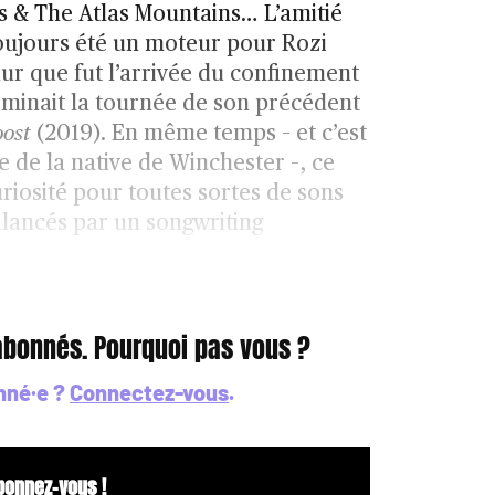
is & The Atlas Mountains… L’amitié
toujours été un moteur pour Rozi
dur que fut l’arrivée du confinement
rminait la tournée de son précédent
ost
(2019). En même temps – et c’est
e de la native de Winchester –, ce
uriosité pour toutes sortes de sons
alancés par un songwriting
 abonnés. Pourquoi pas vous ?
nné·e ?
Connectez-vous
.
bonnez-vous !