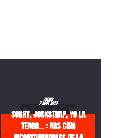
/NEWS
7 AOÛT 2023
SORRY, JOCKSTRAP, YO LA
TENGO… : NOS CINQ
INCONTOURNABLES DE LA