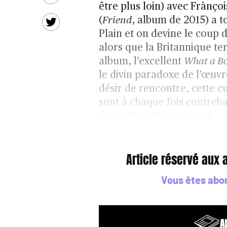
être plus loin) avec Frànço
(
Friend
, album de 2015) a 
Plain et on devine le coup 
alors que la Britannique te
album, l’excellent
What a Bo
le divin paradoxe de l’œuvr
désir de rencontre, cette c
sont à chaque fois contreb
éminemment personnel.
Article réservé aux
Vous êtes abo
A