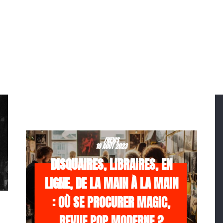
/NEWS
10 AOÛT 2023
DISQUAIRES, LIBRAIRES, EN
LIGNE, DE LA MAIN À LA MAIN
: OÙ SE PROCURER MAGIC,
REVUE POP MODERNE ?