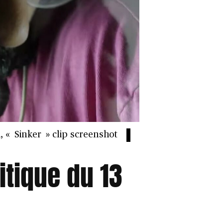
, « Sinker » clip screenshot
ritique du 13