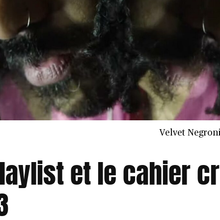
Velvet Negroni
laylist et le cahier c
3