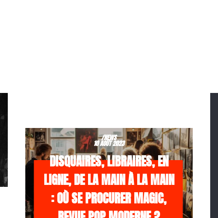
/NEWS
10 AOÛT 2023
DISQUAIRES, LIBRAIRES, EN
LIGNE, DE LA MAIN À LA MAIN
: OÙ SE PROCURER MAGIC,
REVUE POP MODERNE ?