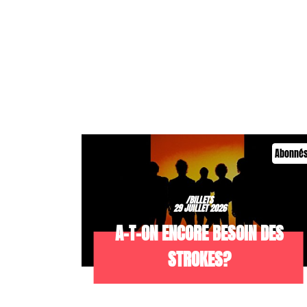
Abonné
/BILLETS
29 JUILLET 2026
A-T-ON ENCORE BESOIN DES
STROKES?