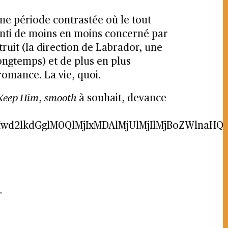
ne période contrastée où le tout
senti de moins en moins concerné par
struit (la direction de Labrador, une
longtemps) et de plus en plus
omance. La vie, quoi.
Keep Him
,
smooth
à souhait, devance
TIwd2lkdGglM0QlMjIxMDAlMjUlMjIlMjBoZWln
r