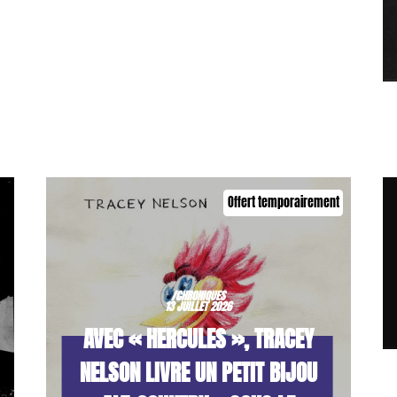
Offert temporairement
/CHRONIQUES
13 JUILLET 2026
AVEC « HERCULES », TRACEY
NELSON LIVRE UN PETIT BIJOU