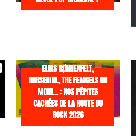
/NEWS
21 JUILLET 2026
ELIAS RØNNENFELT,
s
HORSEGIRL, THE FEMCELS OU
MOIN… : NOS PÉPITES
CACHÉES DE LA ROUTE DU
ROCK 2026