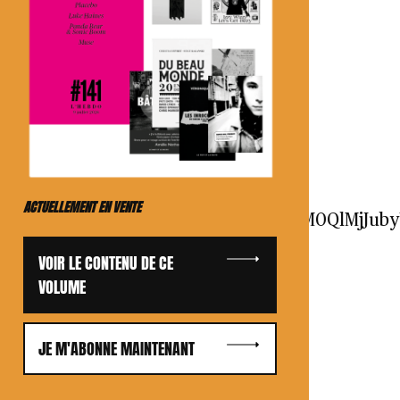
ACTUELLEMENT EN VENTE
aHQlM0QlMjI0NTAlMjIlMjBzY3JvbGxpbmclM0Q
VOIR LE CONTENU DE CE
VOLUME
JE M'ABONNE MAINTENANT