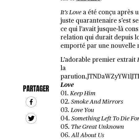
It’s Love
a été conçu après u
juste quarantenaire s’est 
ce qui l’avait jusque-là con
relation qui durait depuis 
emporté par une nouvelle r
L’adorable premier extrait
la
parution.JTNDaWZyYW1lJ
Love
PARTAGER
01.
Keep Him
02.
Smoke And Mirrors
03.
Love You
04.
Something Left To Die Fo
05.
The Great Unknown
06.
All About Us