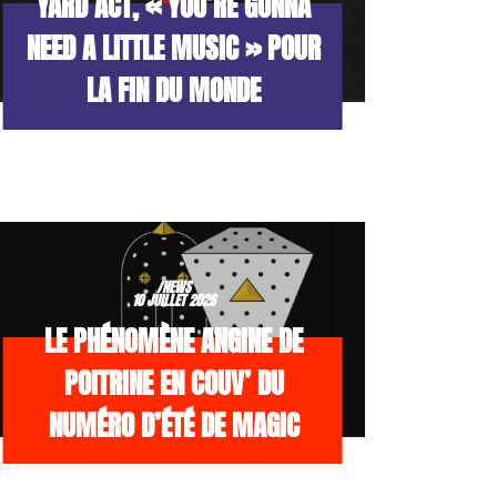
YARD ACT, « YOU’RE GONNA
NEED A LITTLE MUSIC » POUR
LA FIN DU MONDE
/NEWS
10 JUILLET 2026
LE PHÉNOMÈNE ANGINE DE
POITRINE EN COUV’ DU
NUMÉRO D’ÉTÉ DE MAGIC