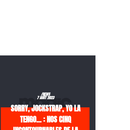
/NEWS
7 AOÛT 2023
SORRY, JOCKSTRAP, YO LA
TENGO… : NOS CINQ