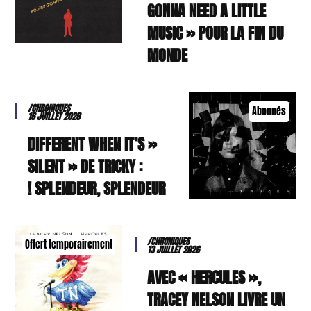
GONNA NEED A LITTLE
MUSIC » POUR LA FIN DU
MONDE
/CHRONIQUES
Abonnés
16 JUILLET 2026
« DIFFERENT WHEN IT’S
SILENT » DE TRICKY :
SPLENDEUR, SPLENDEUR !
/CHRONIQUES
Offert temporairement
13 JUILLET 2026
AVEC « HERCULES »,
TRACEY NELSON LIVRE UN