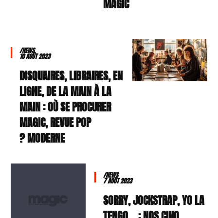
MAGIC
/NEWS
10 AOÛT 2023
DISQUAIRES, LIBRAIRES, EN
LIGNE, DE LA MAIN À LA
MAIN : OÙ SE PROCURER
MAGIC, REVUE POP
MODERNE ?
/NEWS
7 AOÛT 2023
SORRY, JOCKSTRAP, YO LA
TENGO… : NOS CINQ