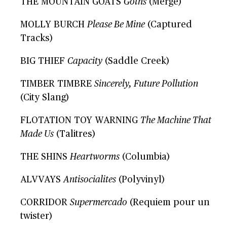
THE MOUNTAIN GOATS
Goths
(Merge)
MOLLY BURCH
Please Be Mine
(Captured
Tracks)
BIG THIEF
Capacity
(Saddle Creek)
TIMBER TIMBRE
Sincerely, Future Pollution
(City Slang)
FLOTATION TOY WARNING
The Machine That
Made Us
(Talitres)
THE SHINS
Heartworms
(Columbia)
ALVVAYS
Antisocialites
(Polyvinyl)
CORRIDOR
Supermercado
(Requiem pour un
twister)