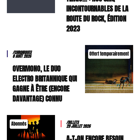
INCONTOURNABLES DE LA
ROUTE DU ROCK, ÉDITION
2023
/CHRONIQUES
Offert temporairement
8 AOÛT 2026
OVERMONO, LE DUO
ELECTRO BRITANNIQUE QUI
GAGNE À ÊTRE (ENCORE
DAVANTAGE) CONNU
/BILLETS
Abonnés
29 JUILLET 2026
A-T-ON ENCORE BESOIN