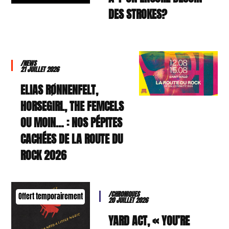
DES STROKES?
/NEWS
21 JUILLET 2026
ELIAS RØNNENFELT,
HORSEGIRL, THE FEMCELS
OU MOIN… : NOS PÉPITES
CACHÉES DE LA ROUTE DU
ROCK 2026
/CHRONIQUES
Offert temporairement
20 JUILLET 2026
YARD ACT, « YOU’RE