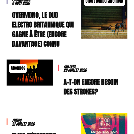
Offert temporairement
8 AOÛT 2026
OVERMONO, LE DUO
ELECTRO BRITANNIQUE QUI
GAGNE À ÊTRE (ENCORE
DAVANTAGE) CONNU
/BILLETS
Abonnés
29 JUILLET 2026
A-T-ON ENCORE BESOIN
DES STROKES?
/NEWS
21 JUILLET 2026