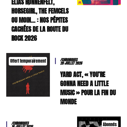
ELIAS RØNNENFELT,
HORSEGIRL, THE FEMCELS
OU MOIN… : NOS PÉPITES
CACHÉES DE LA ROUTE DU
ROCK 2026
/CHRONIQUES
Offert temporairement
20 JUILLET 2026
YARD ACT, « YOU’RE
GONNA NEED A LITTLE
MUSIC » POUR LA FIN DU
MONDE
/CHRONIQUES
Abonnés
16 JUILLET 2026