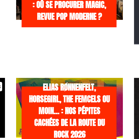
: OÙ SE PROCURER MAGIC,
REVUE POP MODERNE ?
/NEWS
21 JUILLET 2026
ELIAS RØNNENFELT,
s
HORSEGIRL, THE FEMCELS OU
MOIN… : NOS PÉPITES
CACHÉES DE LA ROUTE DU
ROCK 2026