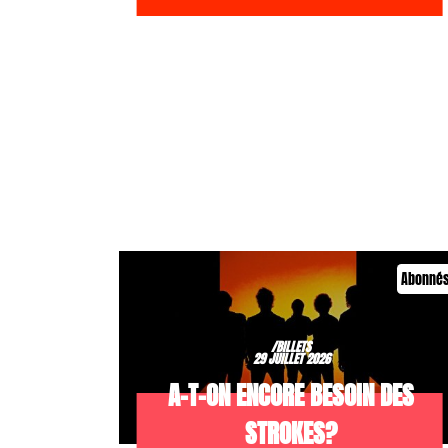
Abonné
/BILLETS
29 JUILLET 2026
A-T-ON ENCORE BESOIN DES
STROKES?