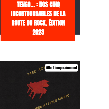
TENGO… : NOS CINQ
INCONTOURNABLES DE LA
ROUTE DU ROCK, ÉDITION
2023
Offert temporairement