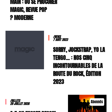
MAIN : OÙ SE PROCURER
MAGIC, REVUE POP
MODERNE ?
/NEWS
7 AOÛT 2023
SORRY, JOCKSTRAP, YO LA
TENGO… : NOS CINQ
INCONTOURNABLES DE LA
ROUTE DU ROCK, ÉDITION
2023
/BILLETS
Abonnés
29 JUILLET 2026