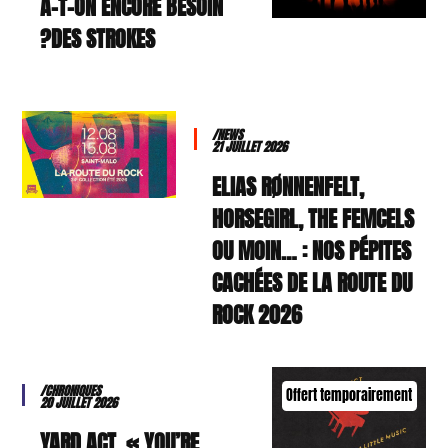
A-T-ON ENCORE BESOIN
DES STROKES?
/NEWS
21 JUILLET 2026
ELIAS RØNNENFELT,
HORSEGIRL, THE FEMCELS
OU MOIN… : NOS PÉPITES
CACHÉES DE LA ROUTE DU
ROCK 2026
/CHRONIQUES
Offert temporairement
20 JUILLET 2026
YARD ACT, « YOU’RE