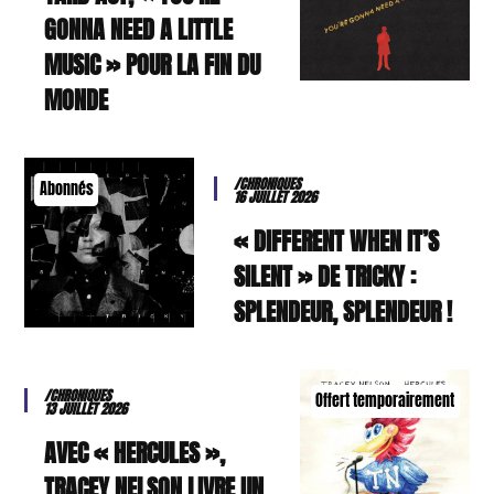
GONNA NEED A LITTLE
MUSIC » POUR LA FIN DU
MONDE
/CHRONIQUES
Abonnés
16 JUILLET 2026
« DIFFERENT WHEN IT’S
SILENT » DE TRICKY :
SPLENDEUR, SPLENDEUR !
/CHRONIQUES
Offert temporairement
13 JUILLET 2026
AVEC « HERCULES »,
TRACEY NELSON LIVRE UN