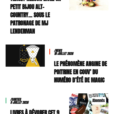
PETIT BIJOU ALT-
COUNTRY… SOUS LE
PATRONAGE DE MJ
LENDERMAN
/NEWS
10 JUILLET 2026
LE PHÉNOMÈNE ANGINE DE
POITRINE EN COUV’ DU
NUMÉRO D’ÉTÉ DE MAGIC
/SORTIES
Abonnés
9 JUILLET 2026
9 LIVRES À DÉVORER CET