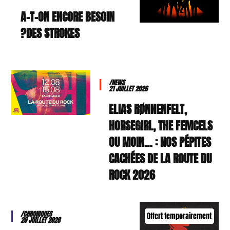
A-T-ON ENCORE BESOIN
DES STROKES?
/NEWS
21 JUILLET 2026
ELIAS RØNNENFELT,
HORSEGIRL, THE FEMCELS
OU MOIN… : NOS PÉPITES
CACHÉES DE LA ROUTE DU
ROCK 2026
/CHRONIQUES
Offert temporairement
20 JUILLET 2026