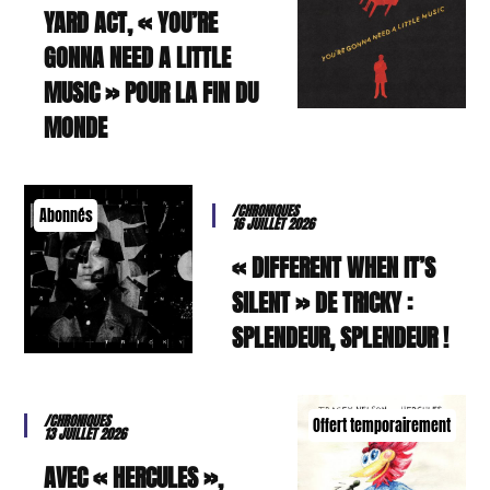
YARD ACT, « YOU’RE
GONNA NEED A LITTLE
MUSIC » POUR LA FIN DU
MONDE
/CHRONIQUES
Abonnés
16 JUILLET 2026
« DIFFERENT WHEN IT’S
SILENT » DE TRICKY :
SPLENDEUR, SPLENDEUR !
/CHRONIQUES
Offert temporairement
13 JUILLET 2026
AVEC « HERCULES »,