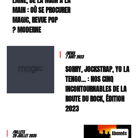
LIGNE, DE LA MAIN À LA
MAIN : OÙ SE PROCURER
MAGIC, REVUE POP
MODERNE ?
/NEWS
7 AOÛT 2023
SORRY, JOCKSTRAP, YO LA
TENGO… : NOS CINQ
INCONTOURNABLES DE LA
ROUTE DU ROCK, ÉDITION
2023
/BILLETS
Abonnés
29 JUILLET 2026