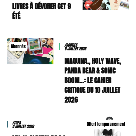
9 LIVRES À DÉVORER CET
ÉTÉ
/SORTIES
Abonnés
8 JUILLET 2026
MAQUINA., HOLY WAVE,
PANDA BEAR & SONIC
BOOM…: LE CAHIER
CRITIQUE DU 10 JUILLET
2026
/TOPS
Offert temporairement
4 JUILLET 2026