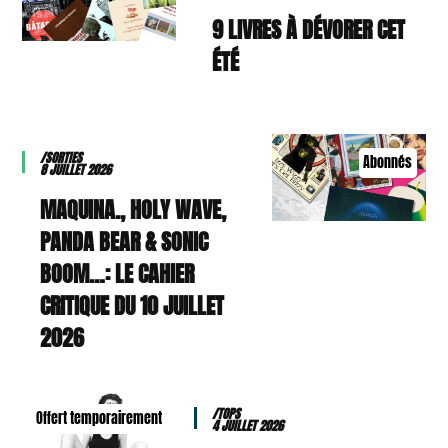
9 LIVRES À DÉVORER CET
ÉTÉ
/SORTIES
Abonnés
8 JUILLET 2026
MAQUINA., HOLY WAVE,
PANDA BEAR & SONIC
BOOM…: LE CAHIER
CRITIQUE DU 10 JUILLET
2026
/TOPS
Offert temporairement
4 JUILLET 2026