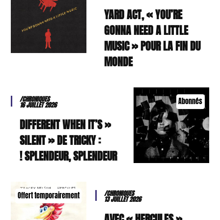
YARD ACT, « YOU’RE
GONNA NEED A LITTLE
MUSIC » POUR LA FIN DU
MONDE
/CHRONIQUES
Abonnés
16 JUILLET 2026
« DIFFERENT WHEN IT’S
SILENT » DE TRICKY :
SPLENDEUR, SPLENDEUR !
/CHRONIQUES
Offert temporairement
13 JUILLET 2026
AVEC « HERCULES »,