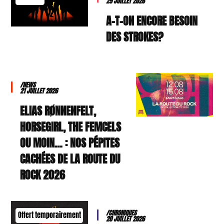
29 JUILLET 2026
A-T-ON ENCORE BESOIN
DES STROKES?
/NEWS
21 JUILLET 2026
ELIAS RØNNENFELT,
HORSEGIRL, THE FEMCELS
OU MOIN… : NOS PÉPITES
CACHÉES DE LA ROUTE DU
ROCK 2026
/CHRONIQUES
Offert temporairement
20 JUILLET 2026