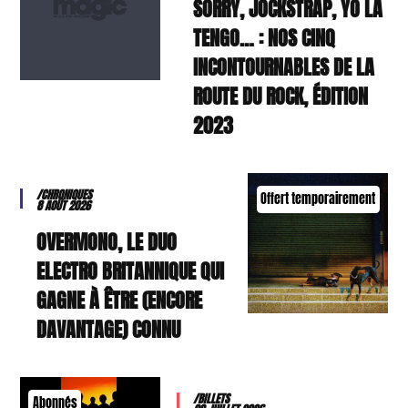
SORRY, JOCKSTRAP, YO LA
TENGO… : NOS CINQ
INCONTOURNABLES DE LA
ROUTE DU ROCK, ÉDITION
2023
/CHRONIQUES
Offert temporairement
8 AOÛT 2026
OVERMONO, LE DUO
ELECTRO BRITANNIQUE QUI
GAGNE À ÊTRE (ENCORE
DAVANTAGE) CONNU
/BILLETS
Abonnés