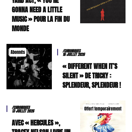
YARD ACT, « YOU’RE
GONNA NEED A LITTLE
MUSIC » POUR LA FIN DU
MONDE
/CHRONIQUES
Abonnés
16 JUILLET 2026
« DIFFERENT WHEN IT’S
SILENT » DE TRICKY :
SPLENDEUR, SPLENDEUR !
/CHRONIQUES
Offert temporairement
13 JUILLET 2026
AVEC « HERCULES »,