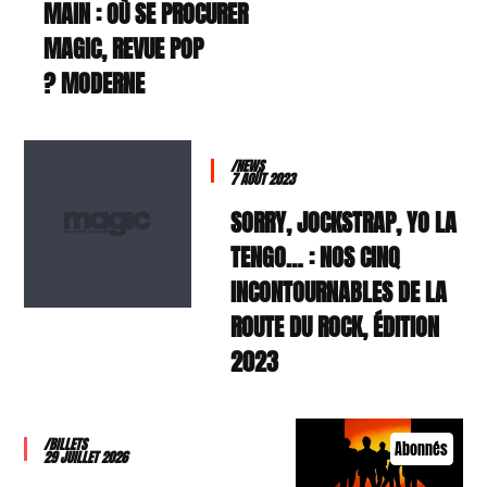
MAIN : OÙ SE PROCURER
MAGIC, REVUE POP
MODERNE ?
/NEWS
7 AOÛT 2023
SORRY, JOCKSTRAP, YO LA
TENGO… : NOS CINQ
INCONTOURNABLES DE LA
ROUTE DU ROCK, ÉDITION
2023
/BILLETS
Abonnés
29 JUILLET 2026