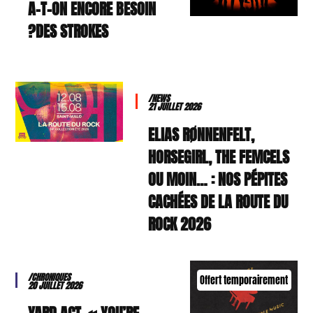
A-T-ON ENCORE BESOIN
DES STROKES?
/NEWS
21 JUILLET 2026
ELIAS RØNNENFELT,
HORSEGIRL, THE FEMCELS
OU MOIN… : NOS PÉPITES
CACHÉES DE LA ROUTE DU
ROCK 2026
/CHRONIQUES
Offert temporairement
20 JUILLET 2026