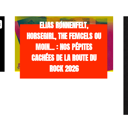
/NEWS
21 JUILLET 2026
ELIAS RØNNENFELT,
s
HORSEGIRL, THE FEMCELS OU
MOIN… : NOS PÉPITES
CACHÉES DE LA ROUTE DU
ROCK 2026