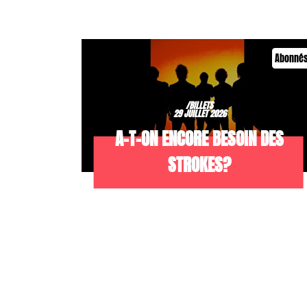
Abonné
/BILLETS
29 JUILLET 2026
A-T-ON ENCORE BESOIN DES
STROKES?