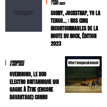
/NEWS
7 AOÛT 2023
SORRY, JOCKSTRAP, YO LA
TENGO… : NOS CINQ
INCONTOURNABLES DE LA
ROUTE DU ROCK, ÉDITION
2023
/CHRONIQUES
Offert temporairement
8 AOÛT 2026
OVERMONO, LE DUO
ELECTRO BRITANNIQUE QUI
GAGNE À ÊTRE (ENCORE
DAVANTAGE) CONNU