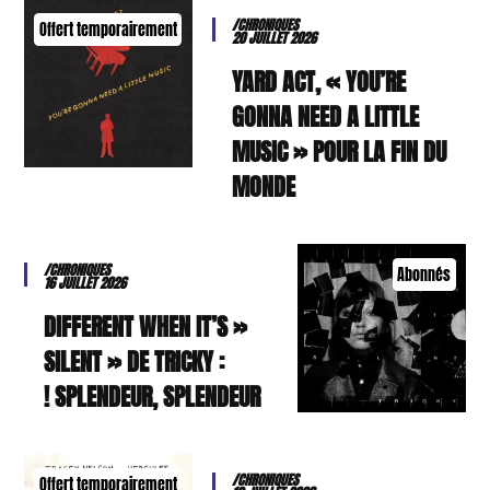
/CHRONIQUES
Offert temporairement
20 JUILLET 2026
YARD ACT, « YOU’RE
GONNA NEED A LITTLE
MUSIC » POUR LA FIN DU
MONDE
/CHRONIQUES
Abonnés
16 JUILLET 2026
« DIFFERENT WHEN IT’S
SILENT » DE TRICKY :
SPLENDEUR, SPLENDEUR !
/CHRONIQUES
Offert temporairement