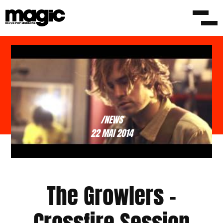
/NEWS
22 MAI 2014
The Growlers –
Crossfire Session