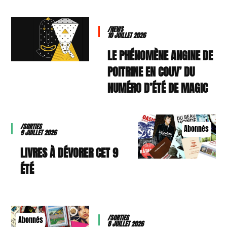
/NEWS
10 JUILLET 2026
LE PHÉNOMÈNE ANGINE DE
POITRINE EN COUV’ DU
NUMÉRO D’ÉTÉ DE MAGIC
/SORTIES
Abonnés
9 JUILLET 2026
9 LIVRES À DÉVORER CET
ÉTÉ
/SORTIES
Abonnés
8 JUILLET 2026