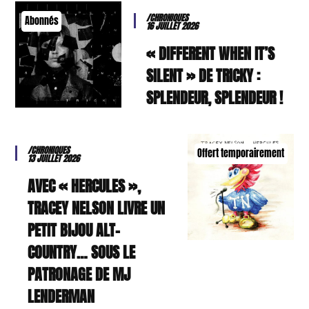
/CHRONIQUES
Abonnés
16 JUILLET 2026
« DIFFERENT WHEN IT’S
SILENT » DE TRICKY :
SPLENDEUR, SPLENDEUR !
/CHRONIQUES
Offert temporairement
13 JUILLET 2026
AVEC « HERCULES »,
TRACEY NELSON LIVRE UN
PETIT BIJOU ALT-
COUNTRY… SOUS LE
PATRONAGE DE MJ
LENDERMAN