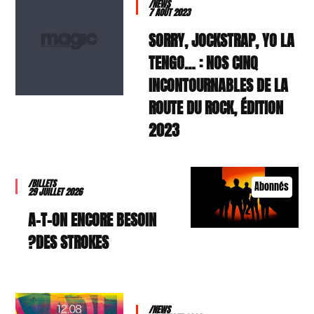
/NEWS
7 AOÛT 2023
SORRY, JOCKSTRAP, YO LA
TENGO… : NOS CINQ
INCONTOURNABLES DE LA
ROUTE DU ROCK, ÉDITION
2023
/BILLETS
Abonnés
29 JUILLET 2026
A-T-ON ENCORE BESOIN
DES STROKES?
/NEWS