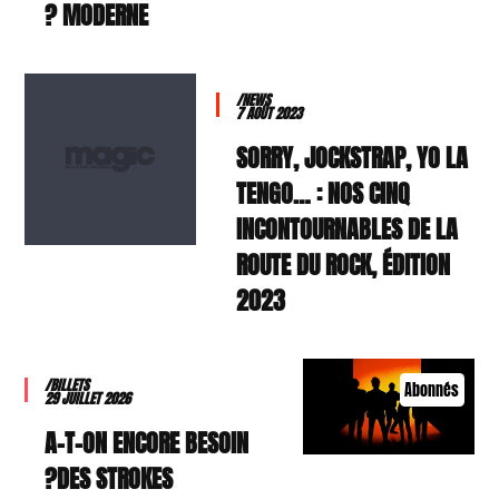
MODERNE ?
/NEWS
7 AOÛT 2023
SORRY, JOCKSTRAP, YO LA
TENGO… : NOS CINQ
INCONTOURNABLES DE LA
ROUTE DU ROCK, ÉDITION
2023
/BILLETS
Abonnés
29 JUILLET 2026
A-T-ON ENCORE BESOIN
DES STROKES?