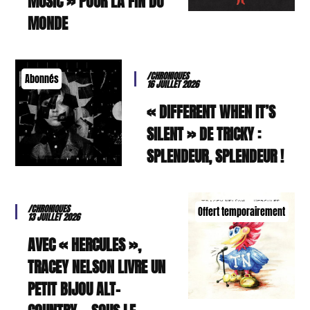
MUSIC » POUR LA FIN DU
MONDE
/CHRONIQUES
Abonnés
16 JUILLET 2026
« DIFFERENT WHEN IT’S
SILENT » DE TRICKY :
SPLENDEUR, SPLENDEUR !
/CHRONIQUES
Offert temporairement
13 JUILLET 2026
AVEC « HERCULES »,
TRACEY NELSON LIVRE UN
PETIT BIJOU ALT-