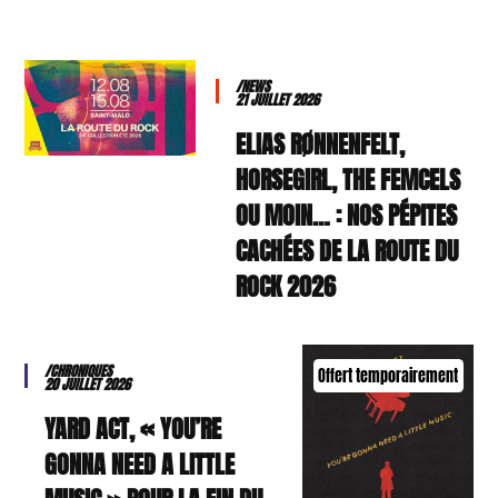
/NEWS
21 JUILLET 2026
ELIAS RØNNENFELT,
HORSEGIRL, THE FEMCELS
OU MOIN… : NOS PÉPITES
CACHÉES DE LA ROUTE DU
ROCK 2026
/CHRONIQUES
Offert temporairement
20 JUILLET 2026
YARD ACT, « YOU’RE
GONNA NEED A LITTLE