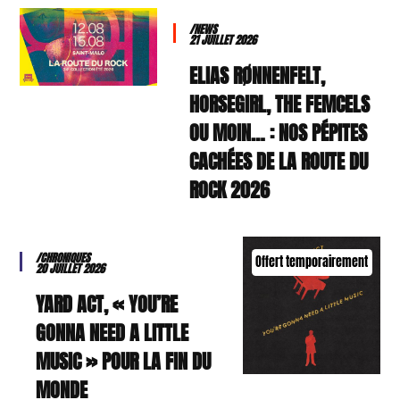
/NEWS
21 JUILLET 2026
ELIAS RØNNENFELT,
HORSEGIRL, THE FEMCELS
OU MOIN… : NOS PÉPITES
CACHÉES DE LA ROUTE DU
ROCK 2026
/CHRONIQUES
Offert temporairement
20 JUILLET 2026
YARD ACT, « YOU’RE
GONNA NEED A LITTLE
MUSIC » POUR LA FIN DU
MONDE