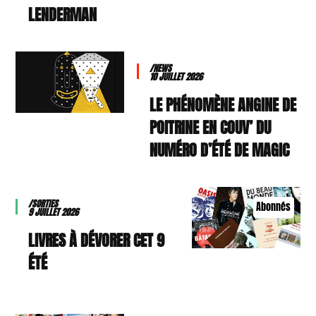
LENDERMAN
/NEWS
10 JUILLET 2026
LE PHÉNOMÈNE ANGINE DE
POITRINE EN COUV’ DU
NUMÉRO D’ÉTÉ DE MAGIC
/SORTIES
Abonnés
9 JUILLET 2026
9 LIVRES À DÉVORER CET
ÉTÉ