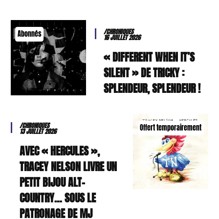
/CHRONIQUES
Abonnés
16 JUILLET 2026
« DIFFERENT WHEN IT’S
SILENT » DE TRICKY :
SPLENDEUR, SPLENDEUR !
/CHRONIQUES
Offert temporairement
13 JUILLET 2026
AVEC « HERCULES »,
TRACEY NELSON LIVRE UN
PETIT BIJOU ALT-
COUNTRY… SOUS LE
PATRONAGE DE MJ