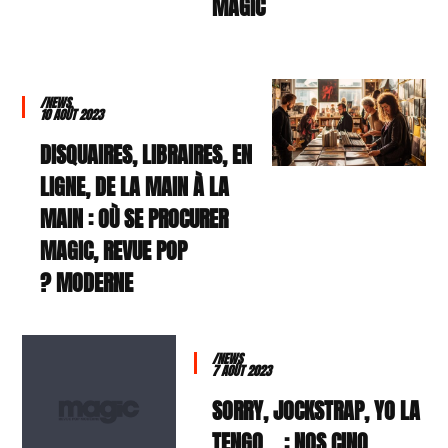
MAGIC
/NEWS
10 AOÛT 2023
DISQUAIRES, LIBRAIRES, EN
LIGNE, DE LA MAIN À LA
MAIN : OÙ SE PROCURER
MAGIC, REVUE POP
MODERNE ?
/NEWS
7 AOÛT 2023
SORRY, JOCKSTRAP, YO LA
TENGO… : NOS CINQ