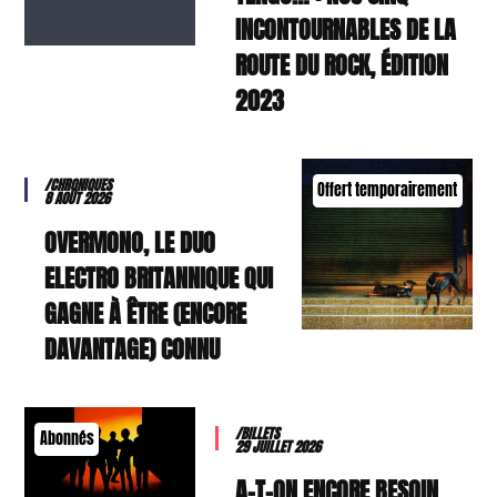
INCONTOURNABLES DE LA
ROUTE DU ROCK, ÉDITION
2023
/CHRONIQUES
Offert temporairement
8 AOÛT 2026
OVERMONO, LE DUO
ELECTRO BRITANNIQUE QUI
GAGNE À ÊTRE (ENCORE
DAVANTAGE) CONNU
/BILLETS
Abonnés
29 JUILLET 2026
A-T-ON ENCORE BESOIN