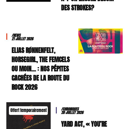
DES STROKES?
/NEWS
21 JUILLET 2026
ELIAS RØNNENFELT,
HORSEGIRL, THE FEMCELS
OU MOIN… : NOS PÉPITES
CACHÉES DE LA ROUTE DU
ROCK 2026
/CHRONIQUES
Offert temporairement
20 JUILLET 2026
YARD ACT, « YOU’RE