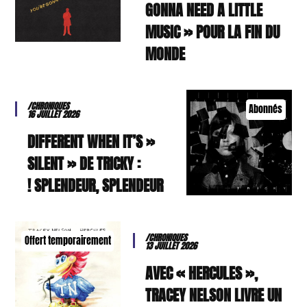
GONNA NEED A LITTLE
MUSIC » POUR LA FIN DU
MONDE
/CHRONIQUES
Abonnés
16 JUILLET 2026
« DIFFERENT WHEN IT’S
SILENT » DE TRICKY :
SPLENDEUR, SPLENDEUR !
/CHRONIQUES
Offert temporairement
13 JUILLET 2026
AVEC « HERCULES »,
TRACEY NELSON LIVRE UN