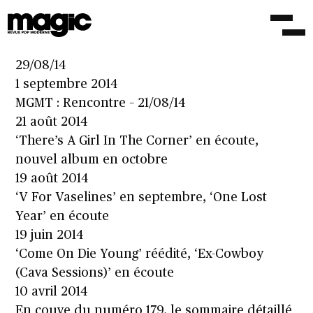
En couve du numéro 185, le sommaire détaillé
4 septembre 2014
La Route du Rock : Concert de Slowdive –
29/08/14
1 septembre 2014
MGMT : Rencontre – 21/08/14
21 août 2014
‘There’s A Girl In The Corner’ en écoute,
nouvel album en octobre
19 août 2014
‘V For Vaselines’ en septembre, ‘One Lost
Year’ en écoute
19 juin 2014
‘Come On Die Young’ réédité, ‘Ex-Cowboy
(Cava Sessions)’ en écoute
10 avril 2014
En couve du numéro 179, le sommaire détaillé