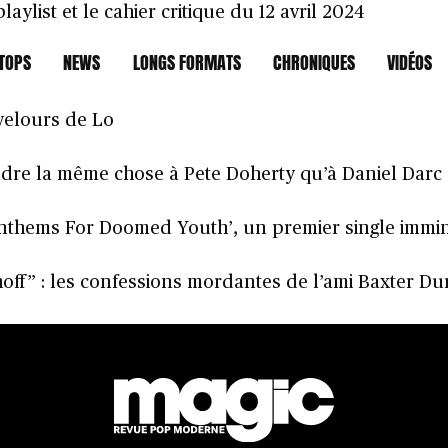
laylist et le cahier critique du 12 avril 2024
TOPS
NEWS
LONGS FORMATS
CHRONIQUES
VIDÉOS
rtines… : la playlist et le cahier critique du 5 avr
 velours de Lo
ndre la même chose à Pete Doherty qu’à Daniel Darc :
‘Anthems For Doomed Youth’, un premier single immi
hoff” : les confessions mordantes de l’ami Baxter Du