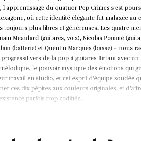
, l’apprentissage du quatuor Pop Crimes s’est poursu
Hexagone, où cette identité élégante fut malaxée au 
 toujours plus libres et généreuses. Les quatre m
ain Meaulard (guitares, voix), Nicolas Pommé (guitar
ain (batterie) et Quentin Marques (basse) – nous ra
rogressif vers de la pop à guitares flirtant avec un
mélodique, le pouvoir mystique des émotions qui gu
eur travail en studio, et cet esprit d’équipe soudée q
ner ces dix pépites aux couleurs originales, et d’affr
existence parfois trop codifiée.