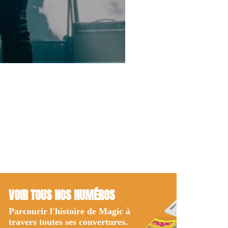
VOIR TOUS NOS NUMÉROS
Parcourir l'histoire de Magic à
travers toutes ses convertures.