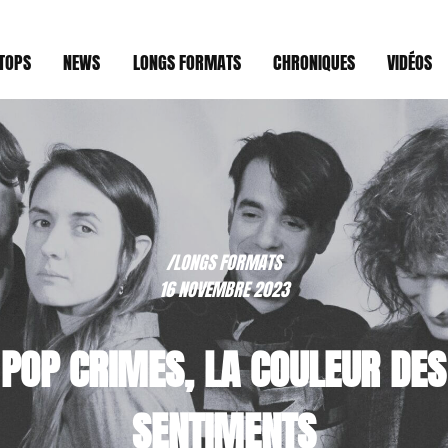
TOPS
NEWS
LONGS FORMATS
CHRONIQUES
VIDÉOS
/LONGS FORMATS
16 NOVEMBRE 2023
POP CRIMES, LA COULEUR DES
SENTIMENTS