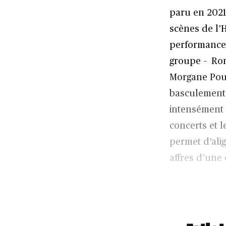
paru en 2021
scènes de l’
performances
groupe – Rom
Morgane Poul
basculement p
intensément 
concerts et l
permet d’alig
affres d’une 
Sur