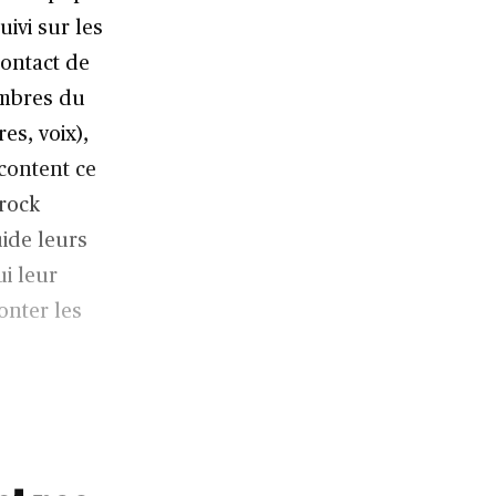
ivi sur les
contact de
embres du
es, voix),
content ce
 rock
ide leurs
ui leur
onter les