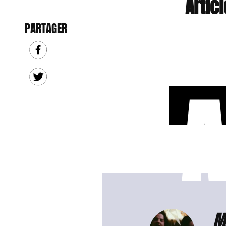
Artic
PARTAGER
A
M