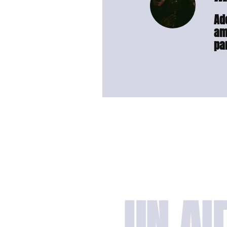
Ad
am
par
UN AU