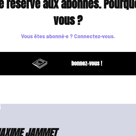
le réservé aux abonnés. Pourqu
vous ?
Vous êtes abonné·e ?
Connectez-vous
.
bonnez-vous !
AXIME JAMMET