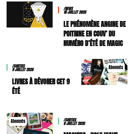
/NEWS
10 JUILLET 2026
LE PHÉNOMÈNE ANGINE DE
POITRINE EN COUV’ DU
NUMÉRO D’ÉTÉ DE MAGIC
/SORTIES
Abonnés
9 JUILLET 2026
9 LIVRES À DÉVORER CET
ÉTÉ
/SORTIES
Abonnés
8 JUILLET 2026