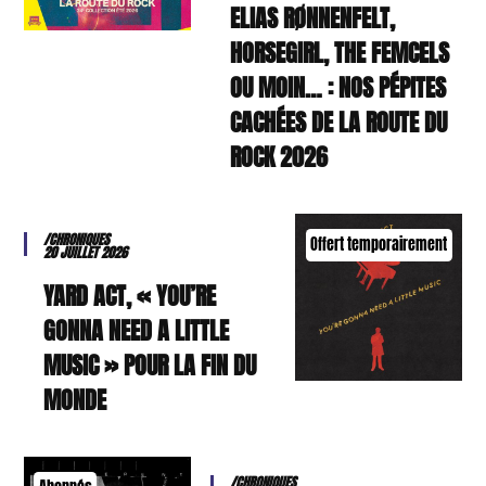
ELIAS RØNNENFELT,
HORSEGIRL, THE FEMCELS
OU MOIN… : NOS PÉPITES
CACHÉES DE LA ROUTE DU
ROCK 2026
/CHRONIQUES
Offert temporairement
20 JUILLET 2026
YARD ACT, « YOU’RE
GONNA NEED A LITTLE
MUSIC » POUR LA FIN DU
MONDE
/CHRONIQUES