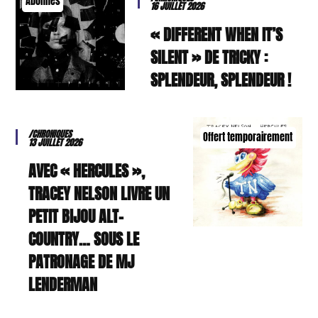
Abonnés
16 JUILLET 2026
« DIFFERENT WHEN IT’S
SILENT » DE TRICKY :
SPLENDEUR, SPLENDEUR !
/CHRONIQUES
Offert temporairement
13 JUILLET 2026
AVEC « HERCULES »,
TRACEY NELSON LIVRE UN
PETIT BIJOU ALT-
COUNTRY… SOUS LE
PATRONAGE DE MJ
LENDERMAN