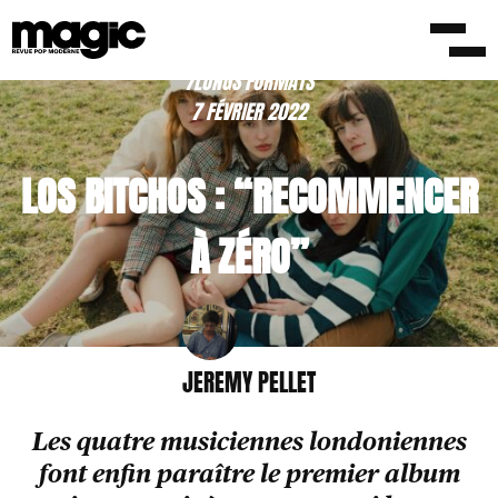
/LONGS FORMATS
7 FÉVRIER 2022
LOS BITCHOS : “RECOMMENCER
À ZÉRO”
JEREMY PELLET
Les quatre musiciennes londoniennes
font enfin paraître le premier album