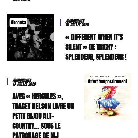
/CHRONIQUES
Abonnés
16 JUILLET 2026
« DIFFERENT WHEN IT’S
SILENT » DE TRICKY :
SPLENDEUR, SPLENDEUR !
/CHRONIQUES
Offert temporairement
13 JUILLET 2026
AVEC « HERCULES »,
TRACEY NELSON LIVRE UN
PETIT BIJOU ALT-
COUNTRY… SOUS LE
PATRONAGE DE MJ