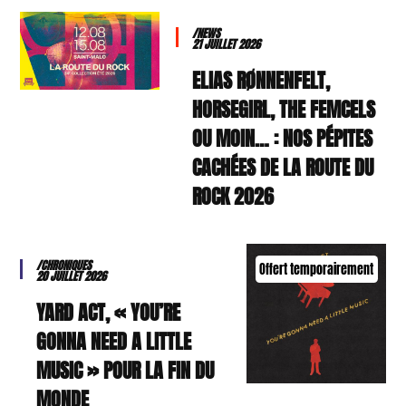
/NEWS
21 JUILLET 2026
ELIAS RØNNENFELT,
HORSEGIRL, THE FEMCELS
OU MOIN… : NOS PÉPITES
CACHÉES DE LA ROUTE DU
ROCK 2026
/CHRONIQUES
Offert temporairement
20 JUILLET 2026
YARD ACT, « YOU’RE
GONNA NEED A LITTLE
MUSIC » POUR LA FIN DU
MONDE