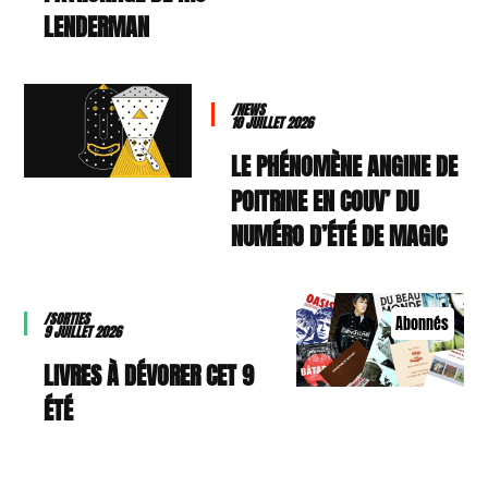
LENDERMAN
/NEWS
10 JUILLET 2026
LE PHÉNOMÈNE ANGINE DE
POITRINE EN COUV’ DU
NUMÉRO D’ÉTÉ DE MAGIC
/SORTIES
Abonnés
9 JUILLET 2026
9 LIVRES À DÉVORER CET
ÉTÉ