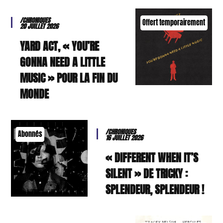
/CHRONIQUES
Offert temporairement
20 JUILLET 2026
YARD ACT, « YOU’RE
GONNA NEED A LITTLE
MUSIC » POUR LA FIN DU
MONDE
/CHRONIQUES
Abonnés
16 JUILLET 2026
« DIFFERENT WHEN IT’S
SILENT » DE TRICKY :
SPLENDEUR, SPLENDEUR !