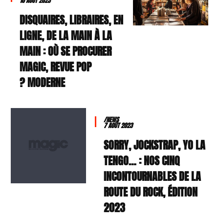
10 AOÛT 2023
DISQUAIRES, LIBRAIRES, EN
LIGNE, DE LA MAIN À LA
MAIN : OÙ SE PROCURER
MAGIC, REVUE POP
MODERNE ?
/NEWS
7 AOÛT 2023
SORRY, JOCKSTRAP, YO LA
TENGO… : NOS CINQ
INCONTOURNABLES DE LA
ROUTE DU ROCK, ÉDITION
2023