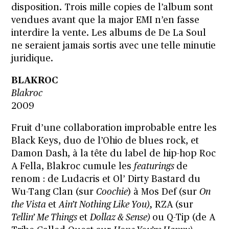
disposition. Trois mille copies de l’album sont
vendues avant que la major EMI n’en fasse
interdire la vente. Les albums de De La Soul
ne seraient jamais sortis avec une telle minutie
juridique.
BLAKROC
Blakroc
2009
Fruit d’une collaboration improbable entre les
Black Keys, duo de l’Ohio de blues rock, et
Damon Dash, à la tête du label de hip-hop Roc
A Fella, Blakroc cumule les
featurings
de
renom : de Ludacris et Ol’ Dirty Bastard du
Wu-Tang Clan (sur
Coochie
) à Mos Def (sur
On
the Vista
et
Ain’t Nothing Like You),
RZA (sur
Tellin’ Me Things
et
Dollaz & Sense)
ou Q-Tip (de A