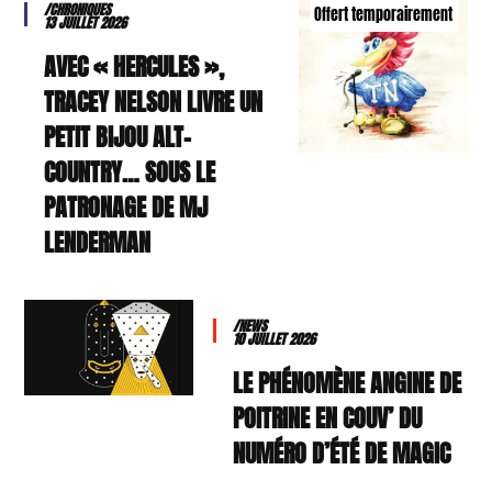
/CHRONIQUES
Offert temporairement
13 JUILLET 2026
AVEC « HERCULES »,
TRACEY NELSON LIVRE UN
PETIT BIJOU ALT-
COUNTRY… SOUS LE
PATRONAGE DE MJ
LENDERMAN
/NEWS
10 JUILLET 2026
LE PHÉNOMÈNE ANGINE DE
POITRINE EN COUV’ DU
NUMÉRO D’ÉTÉ DE MAGIC