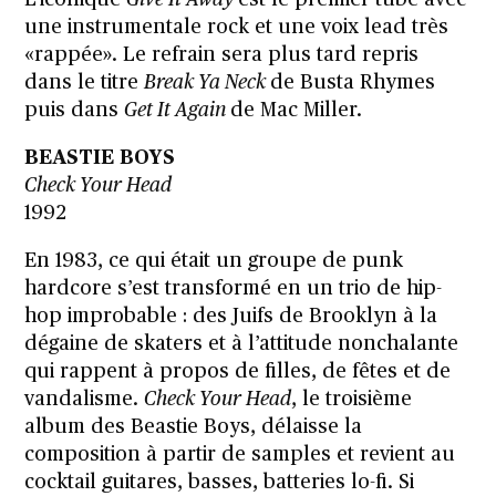
L’iconique
Give It Away
est le premier tube avec
une instrumentale rock et une voix lead très
«rappée». Le refrain sera plus tard repris
dans le titre
Break Ya Neck
de Busta Rhymes
puis dans
Get It Again
de Mac Miller.
BEASTIE BOYS
Check Your Head
1992
En 1983, ce qui était un groupe de punk
hardcore s’est transformé en un trio de hip-
hop improbable : des Juifs de Brooklyn à la
dégaine de skaters et à l’attitude nonchalante
qui rappent à propos de filles, de fêtes et de
vandalisme.
Check Your Head
, le troisième
album des Beastie Boys, délaisse la
composition à partir de samples et revient au
cocktail guitares, basses, batteries lo-fi. Si