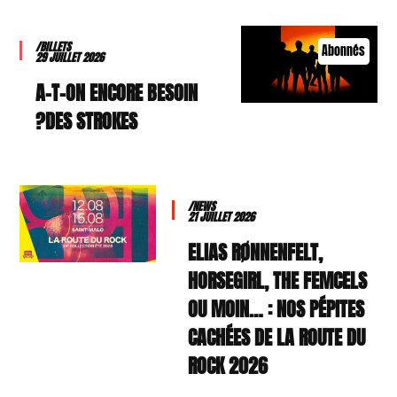
/BILLETS
Abonnés
29 JUILLET 2026
A-T-ON ENCORE BESOIN
DES STROKES?
/NEWS
21 JUILLET 2026
ELIAS RØNNENFELT,
HORSEGIRL, THE FEMCELS
OU MOIN… : NOS PÉPITES
CACHÉES DE LA ROUTE DU
ROCK 2026