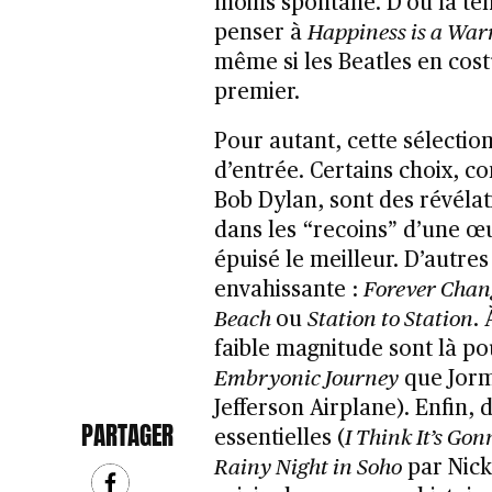
moins spontané. D’où la ten
penser à
Happiness is a Wa
même si les Beatles en cos
premier.
Pour autant, cette sélectio
d’entrée. Certains choix, 
Bob Dylan, sont des révéla
dans les “recoins” d’une œu
épuisé le meilleur. D’autres
envahissante :
Forever Chan
Beach
ou
Station to Station
.
faible magnitude sont là pou
Embryonic Journey
que Jorm
Jefferson Airplane). Enfin, 
PARTAGER
essentielles (
I Think It’s Go
Rainy Night in Soho
par Nick