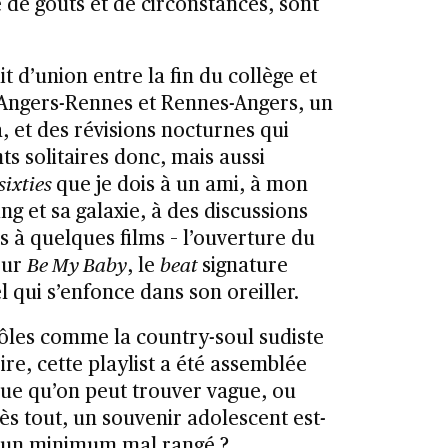
e de goûts et de circonstances, sont
ait d’union entre la fin du collège et
 Angers-Rennes et Rennes-Angers, un
 et des révisions nocturnes qui
s solitaires donc, mais aussi
sixties
que je dois à un ami, à mon
ng et sa galaxie, à des discussions
s à quelques films – l’ouverture du
our
Be My Baby
, le
beat
signature
l qui s’enfonce dans son oreiller.
pôles comme la country-soul sudiste
ire, cette playlist a été assemblée
ue qu’on peut trouver vague, ou
s tout, un souvenir adolescent est-
re un minimum mal rangé ?