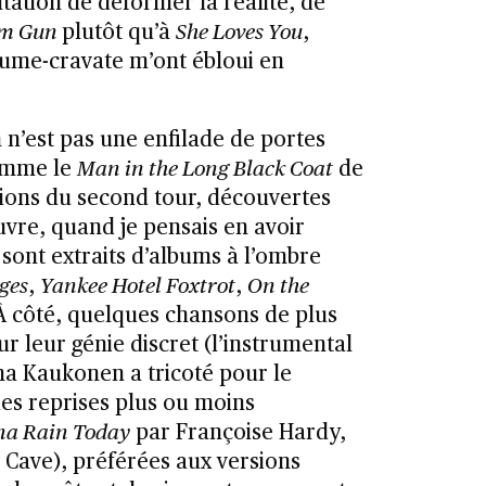
tation de déformer la réalité, de
rm Gun
plutôt qu’à
She Loves You
,
tume-cravate m’ont ébloui en
n n’est pas une enfilade de portes
comme le
Man in the Long Black Coat
de
tions du second tour, découvertes
vre, quand je pensais en avoir
 sont extraits d’albums à l’ombre
ges
,
Yankee Hotel Foxtrot
,
On the
 À côté, quelques chansons de plus
r leur génie discret (l’instrumental
a Kaukonen a tricoté pour le
des reprises plus ou moins
nna Rain Today
par Françoise Hardy,
 Cave), préférées aux versions