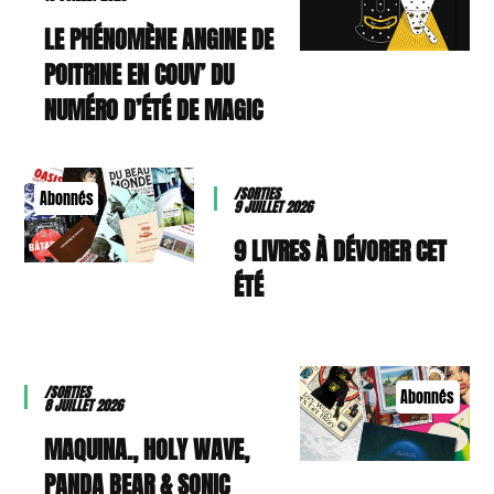
LE PHÉNOMÈNE ANGINE DE
POITRINE EN COUV’ DU
NUMÉRO D’ÉTÉ DE MAGIC
/SORTIES
Abonnés
9 JUILLET 2026
9 LIVRES À DÉVORER CET
ÉTÉ
/SORTIES
Abonnés
8 JUILLET 2026
MAQUINA., HOLY WAVE,
PANDA BEAR & SONIC