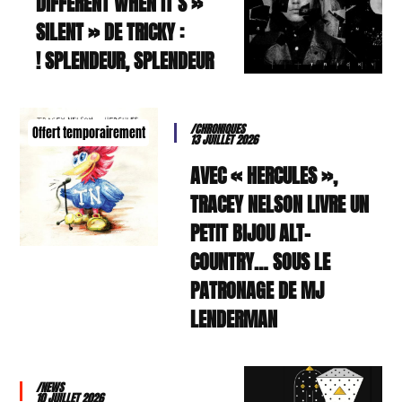
« DIFFERENT WHEN IT’S
SILENT » DE TRICKY :
SPLENDEUR, SPLENDEUR !
/CHRONIQUES
Offert temporairement
13 JUILLET 2026
AVEC « HERCULES »,
TRACEY NELSON LIVRE UN
PETIT BIJOU ALT-
COUNTRY… SOUS LE
PATRONAGE DE MJ
LENDERMAN
/NEWS
10 JUILLET 2026