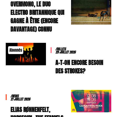
OVERMONO, LE DUO
ELECTRO BRITANNIQUE QUI
GAGNE À ÊTRE (ENCORE
DAVANTAGE) CONNU
/BILLETS
Abonnés
29 JUILLET 2026
A-T-ON ENCORE BESOIN
DES STROKES?
/NEWS
21 JUILLET 2026
ELIAS RØNNENFELT,