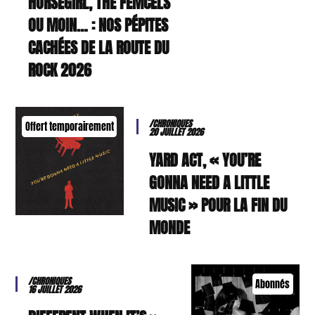
HORSEGIRL, THE FEMCELS
OU MOIN… : NOS PÉPITES
CACHÉES DE LA ROUTE DU
ROCK 2026
/CHRONIQUES
Offert temporairement
20 JUILLET 2026
YARD ACT, « YOU’RE
GONNA NEED A LITTLE
MUSIC » POUR LA FIN DU
MONDE
/CHRONIQUES
Abonnés
16 JUILLET 2026