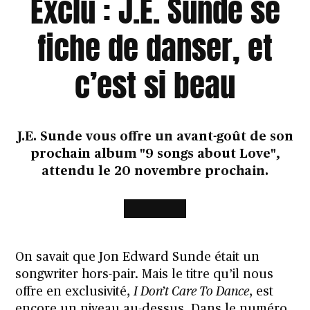
Exclu : J.E. Sunde se
fiche de danser, et
c’est si beau
J.E. Sunde vous offre un avant-goût de son
prochain album "9 songs about Love",
attendu le 20 novembre prochain.
On savait que Jon Edward Sunde était un
songwriter hors-pair. Mais le titre qu’il nous
offre en exclusivité,
I Don’t Care To Dance
, est
encore un niveau au-dessus.
Dans le numéro