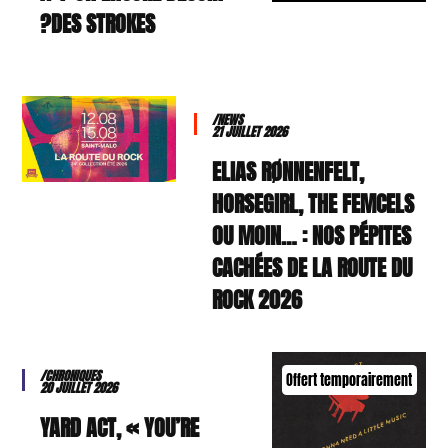
DES STROKES?
/NEWS
21 JUILLET 2026
ELIAS RØNNENFELT,
HORSEGIRL, THE FEMCELS
OU MOIN… : NOS PÉPITES
CACHÉES DE LA ROUTE DU
ROCK 2026
/CHRONIQUES
Offert temporairement
20 JUILLET 2026
YARD ACT, « YOU’RE