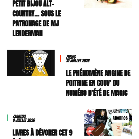
PETIT BIJOU ALT-
COUNTRY… SOUS LE
PATRONAGE DE MJ
LENDERMAN
/NEWS
10 JUILLET 2026
LE PHÉNOMÈNE ANGINE DE
POITRINE EN COUV’ DU
NUMÉRO D’ÉTÉ DE MAGIC
/SORTIES
Abonnés
9 JUILLET 2026
9 LIVRES À DÉVORER CET