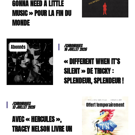
GONNA NEED A LITTLE
MUSIC » POUR LA FIN DU
MONDE
/CHRONIQUES
Abonnés
16 JUILLET 2026
« DIFFERENT WHEN IT’S
SILENT » DE TRICKY :
SPLENDEUR, SPLENDEUR !
/CHRONIQUES
Offert temporairement
13 JUILLET 2026
AVEC « HERCULES »,
TRACEY NELSON LIVRE UN