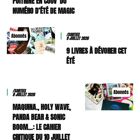
POITRINE EN COUV’ DU
NUMÉRO D’ÉTÉ DE MAGIC
/SORTIES
Abonnés
9 JUILLET 2026
9 LIVRES À DÉVORER CET
ÉTÉ
/SORTIES
Abonnés
8 JUILLET 2026
MAQUINA., HOLY WAVE,
PANDA BEAR & SONIC
BOOM…: LE CAHIER
CRITIQUE DU 10 JUILLET