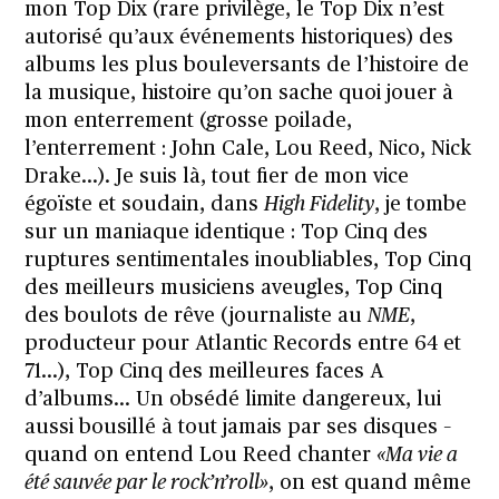
mon Top Dix (rare privilège, le Top Dix n’est
autorisé qu’aux événements historiques) des
albums les plus bouleversants de l’histoire de
la musique, histoire qu’on sache quoi jouer à
mon enterrement (grosse poilade,
l’enterrement : John Cale, Lou Reed, Nico, Nick
Drake…). Je suis là, tout fier de mon vice
égoïste et soudain, dans
High Fidelity
, je tombe
sur un maniaque identique : Top Cinq des
ruptures sentimentales inoubliables, Top Cinq
des meilleurs musiciens aveugles, Top Cinq
des boulots de rêve (journaliste au
NME
,
producteur pour Atlantic Records entre 64 et
71…), Top Cinq des meilleures faces A
d’albums… Un obsédé limite dangereux, lui
aussi bousillé à tout jamais par ses disques –
quand on entend Lou Reed chanter
«Ma vie a
été sauvée par le rock’n’roll»
, on est quand même