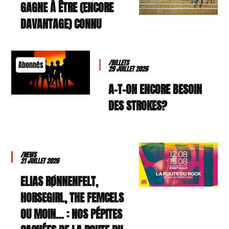
GAGNE À ÊTRE (ENCORE
DAVANTAGE) CONNU
/BILLETS
Abonnés
29 JUILLET 2026
A-T-ON ENCORE BESOIN
DES STROKES?
/NEWS
21 JUILLET 2026
ELIAS RØNNENFELT,
HORSEGIRL, THE FEMCELS
OU MOIN… : NOS PÉPITES