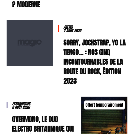
MODERNE ?
/NEWS
7 AOÛT 2023
SORRY, JOCKSTRAP, YO LA
TENGO… : NOS CINQ
INCONTOURNABLES DE LA
ROUTE DU ROCK, ÉDITION
2023
/CHRONIQUES
Offert temporairement
8 AOÛT 2026
OVERMONO, LE DUO
ELECTRO BRITANNIQUE QUI