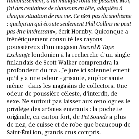
ramollissement, d’un manque total de passion. Moi,
j’ai des centaines de chansons en tête, adaptées à
chaque situation de ma vie. Ce n’est pas du snobisme
: quelqu’un qui écoute seulement Phil Collins ne peut
pas être intéressant»
, écrit Hornby. Quiconque a
frénétiquement consulté les rayons
poussiéreux d’un magasin
Record & Tape
Exchange
londonien à la recherche d’un single
finlandais de Scott Walker comprendra la
profondeur du mal. Je jure ici solennellement
qu’il y a une odeur – grisante, euphorisante
même – dans les magasins de collectors. Une
odeur de poussière céleste, d’interdit, de
sexe. Ne surtout pas laisser aux œnologues le
privilège des arômes enivrants : la pochette
originale, en carton fort, de
Pet Sounds
a plus
de nez, de cuisse et de robe que beaucoup de
Saint-Émilion, grands crus compris.