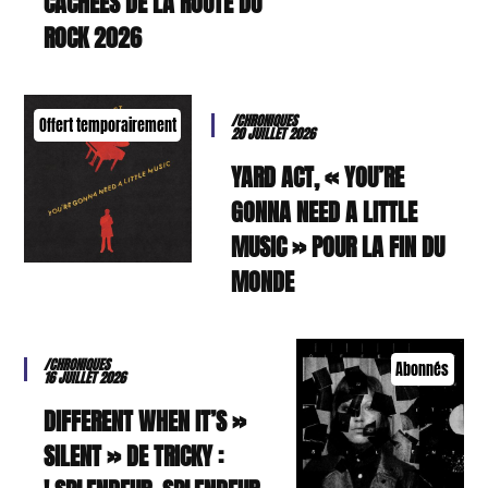
CACHÉES DE LA ROUTE DU
ROCK 2026
/CHRONIQUES
Offert temporairement
20 JUILLET 2026
YARD ACT, « YOU’RE
GONNA NEED A LITTLE
MUSIC » POUR LA FIN DU
MONDE
/CHRONIQUES
Abonnés
16 JUILLET 2026
« DIFFERENT WHEN IT’S
SILENT » DE TRICKY :