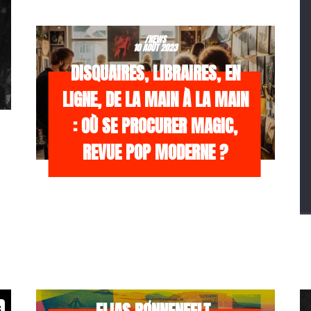
/NEWS
10 AOÛT 2023
DISQUAIRES, LIBRAIRES, EN
LIGNE, DE LA MAIN À LA MAIN
: OÙ SE PROCURER MAGIC,
REVUE POP MODERNE ?
/NEWS
21 JUILLET 2026
s