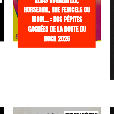
ELIAS RØNNENFELT,
HORSEGIRL, THE FEMCELS OU
MOIN… : NOS PÉPITES
CACHÉES DE LA ROUTE DU
ROCK 2026