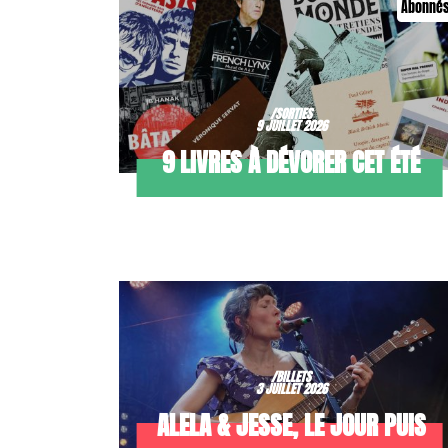
Abonné
/SORTIES
9 JUILLET 2026
9 LIVRES À DÉVORER CET ÉTÉ
/BILLETS
3 JUILLET 2026
ALELA & JESSE, LE JOUR PUIS