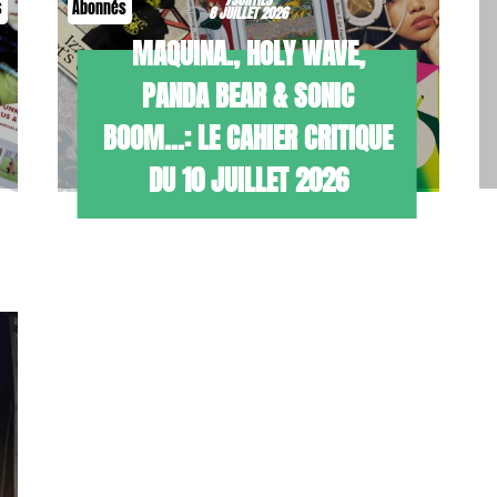
s
Abonnés
8 JUILLET 2026
MAQUINA., HOLY WAVE,
PANDA BEAR & SONIC
BOOM…: LE CAHIER CRITIQUE
DU 10 JUILLET 2026