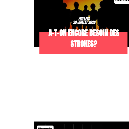
/BILLETS
29 JUILLET 2026
A-T-ON ENCORE BESOIN DES
STROKES?