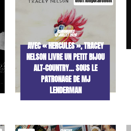
Offert temporairement
/CHRONIQUES
13 JUILLET 2026
AVEC « HERCULES », TRACEY
NELSON LIVRE UN PETIT BIJOU
ALT-COUNTRY… SOUS LE
PATRONAGE DE MJ
LENDERMAN
/SORTIES