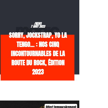
/NEWS
7 AOÛT 2023
SORRY, JOCKSTRAP, YO LA
TENGO… : NOS CINQ
INCONTOURNABLES DE LA
ROUTE DU ROCK, ÉDITION
2023
Offert temporairement