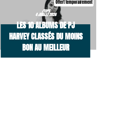
Offert temporairement
/TOPS
4 JUILLET 2026
LES 10 ALBUMS DE PJ
HARVEY CLASSÉS DU MOINS
BON AU MEILLEUR