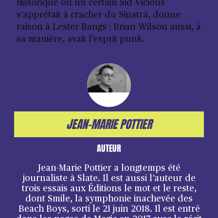
historique où un certain Sid Vicious
s’apprêtait à cracher du Sinatra, donne
raison à Lester Bangs : Brian Wilson aussi, à
sa manière, avait l’esprit punk.
JEAN-MARIE POTTIER
AUTEUR
Jean-Marie Pottier a longtemps été
journaliste à Slate. Il est aussi l’auteur de
trois essais aux Éditions le mot et le reste,
dont Smile, la symphonie inachevée des
Beach Boys, sorti le 21 juin 2018. Il est entré