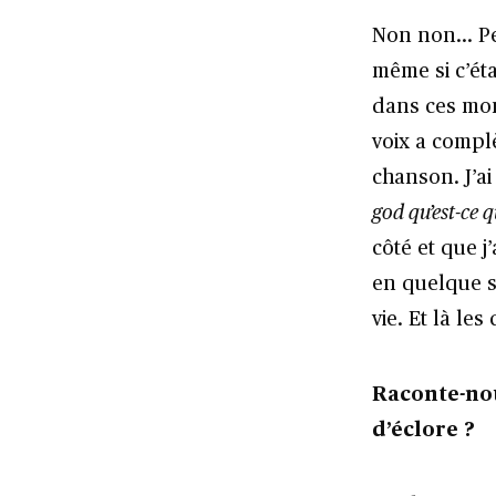
Non non… Peut
même si c’ét
dans ces mom
voix a compl
chanson. J’ai
god qu’est-ce q
côté et que 
en quelque so
vie. Et là le
Raconte-nou
d’éclore ?