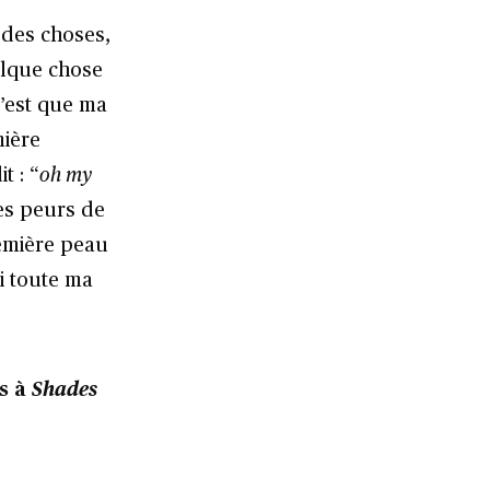
 des choses,
elque chose
c’est que ma
mière
t : “
oh my
mes peurs de
emière peau
oi toute ma
s à
Shades