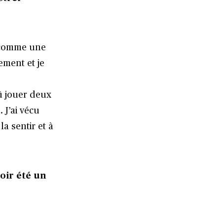
e comme une
ement et je
dû jouer deux
 J’ai vécu
a sentir et à
oir été un