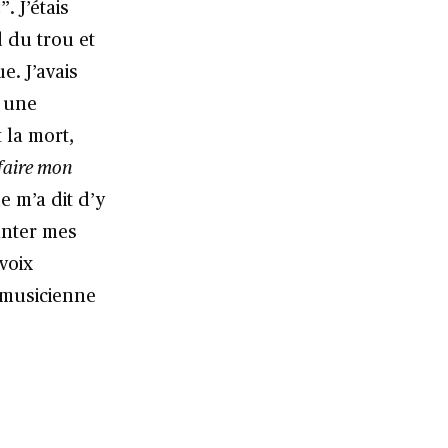
a
”. J’étais
d du trou et
e. J’avais
é une
 la mort,
 faire mon
le m’a dit d’y
anter mes
voix
e musicienne