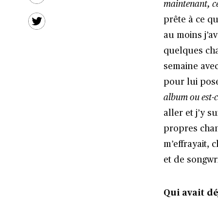
maintenant, ce
prête à ce qu
au moins j’av
quelques cha
semaine avec 
pour lui pose
album ou est-c
aller et j’y
propres chan
m’effrayait, 
et de songwri
Qui avait d