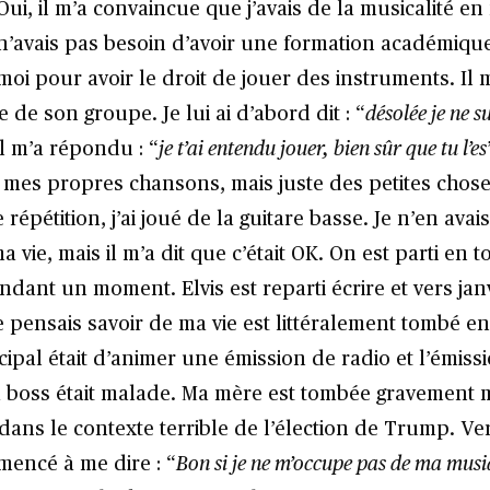
Oui, il m’a convaincue que j’avais de la musicalité en
n’avais pas besoin d’avoir une formation académique
moi pour avoir le droit de jouer des instruments. I
e de son groupe. Je lui ai d’abord dit : “
désolée je ne s
ll m’a répondu : “
je t’ai entendu jouer, bien sûr que tu l’es
mes propres chansons, mais juste des petites chose
 répétition, j’ai joué de la guitare basse. Je n’en avai
 vie, mais il m’a dit que c’était OK. On est parti en 
ant un moment. Elvis est reparti écrire et vers janv
je pensais savoir de ma vie est littéralement tombé 
ipal était d’animer une émission de radio et l’émissi
 boss était malade. Ma mère est tombée gravement 
 dans le contexte terrible de l’élection de Trump. Ver
mmencé à me dire : “
Bon si je ne m’occupe pas de ma mus