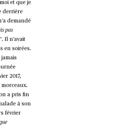
 moi et que je
 derrière
l m’a demandé
uis pas
”. Il n’avait
s en soirées.
s jamais
tournée
ier 2017,
en morceaux.
on a pris fin
malade à son
s février
ique