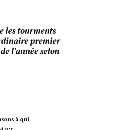
te les tourments
ordinaire premier
de l'année selon
nsons à qui
strer