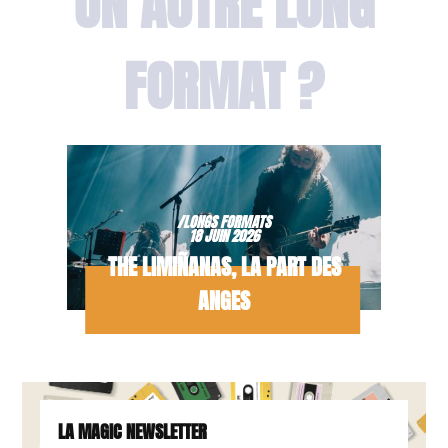
UN AUTRE LONG
FORMAT ?
/LONGS FORMATS
18 JUIN 2026
THE LIMIÑANAS, LA PART DES
ANGES
LA MAGIC NEWSLETTER