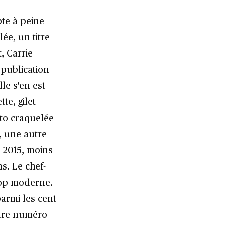
te à peine
ée, un titre
t, Carrie
 publication
le s'en est
te, gilet
oto craquelée
, une autre
 2015, moins
s. Le chef-
pop moderne.
armi les cent
otre numéro