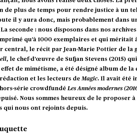
ançait, nous avons réalisé deux choses. La pre
n de plus de temps pour rendre justice à un te
ute il y aura donc, mais probablement dans u
. La seconde : nous disposons dans nos archives
 imprimé qu’à 1000 exemplaires et qui méritait 
r central, le récit par Jean-Marie Pottier de la
ell
, le chef-d’œuvre de Sufjan Stevens (2015) qu
ffet de mimétisme, a été désigné album de la
 rédaction et les lecteurs de
Magic
. Il avait été
 hors-série crowdfundé
Les Années modernes (201
épuisé. Nous sommes heureux de le proposer 
s qui nous ont rejoints depuis.
ouquette