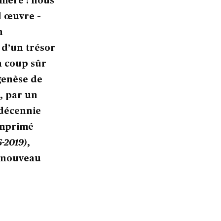
mière : nous
l œuvre –
n
 d’un trésor
à coup sûr
 genèse de
i, par un
 décennie
 imprimé
6-2019)
,
à nouveau