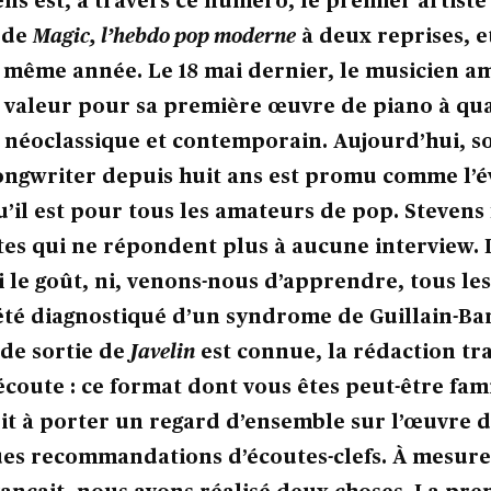
ns est, à travers ce numéro, le premier artiste 
 de
Magic, l’hebdo pop moderne
à deux reprises, 
a même année. Le 18 mai dernier, le musicien a
n valeur pour sa première œuvre de piano à qu
 néoclassique et contemporain. Aujourd’hui, s
ongwriter depuis huit ans est promu comme l’
u’il est pour tous les amateurs de pop. Stevens 
stes qui ne répondent plus à aucune interview. I
ni le goût, ni, venons-nous d’apprendre, tous l
 été diagnostiqué d’un syndrome de Guillain-Ba
 de sortie de
Javelin
est connue, la rédaction tra
écoute : ce format dont vous êtes peut-être fami
t à porter un regard d’ensemble sur l’œuvre d
es recommandations d’écoutes-clefs. À mesure