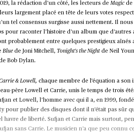
2019, la rédaction d’un côté, les lecteurs de
Magic
de 
illeurs largement placé en tête de leurs votes respectif
’un tel consensus surgisse aussi nettement. Il nous
s pour raconter l’histoire d’un album que d’autres 
ont probablement entre quelques prestigieux aînés
e
Blue
de Joni Mitchell,
Tonight's the Night
de Neil You
de Bob Dylan.
Carrie & Lowell,
chaque membre de l'équation a son 
beau-père Lowell et Carrie, unis le temps de trois é
ufjan et Lowell, l’homme avec qui il a, en 1999, fondé
ty pour publier des disques dont il n'était pas sûr qu
el havre de liberté. Sufjan et Carrie mais surtout, pe
ufjan sans Carrie. Le musicien n’a que peu connu c