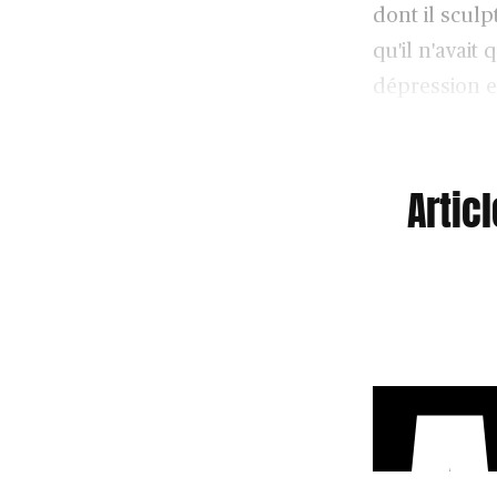
dont il sculp
qu'il n'avait
dépression et
d'alcool et d
Artic