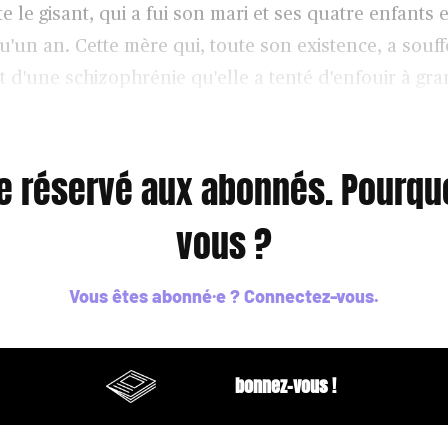
te le gisant, qui a fui son mari et ses quatre enfants 
 qu'un an. Cette mère qui, toute son existence, a souf
 d'une schizophrénie qu'elle a tenté d'enfouir à gra
e pilules.
le réservé aux abonnés. Pourqu
vous ?
Vous êtes abonné·e ?
Connectez-vous
.
bonnez-vous !