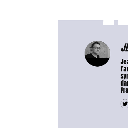
A
J
Jea
l’a
sym
da
Fr