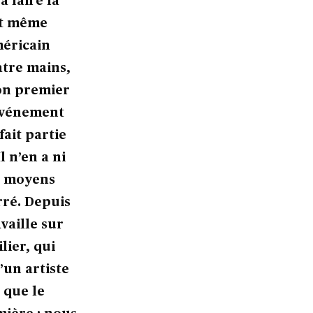
à faire la
et même
méricain
atre mains,
on premier
événement
fait partie
l n’en a ni
es moyens
rré. Depuis
vaille sur
lier, qui
’un artiste
 que le