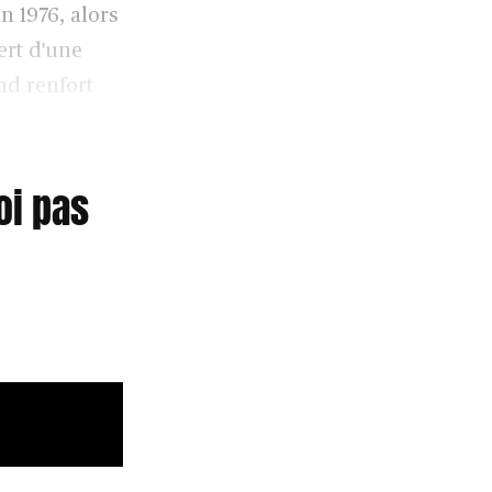
en 1976, alors
fert d'une
nd renfort
oi pas