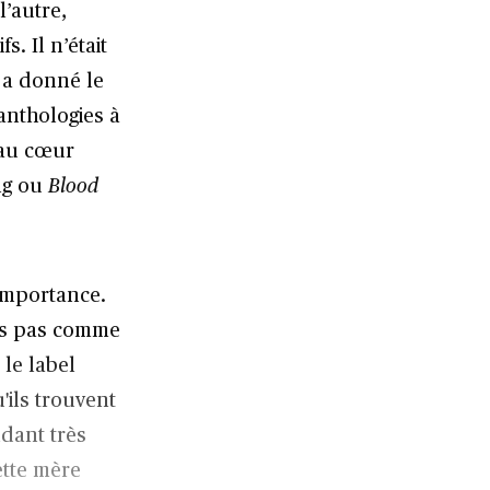
l’autre,
s. Il n’était
 a donné le
anthologies à
 au cœur
ng ou
Blood
importance.
tés pas comme
 le label
'ils trouvent
ndant très
ette mère