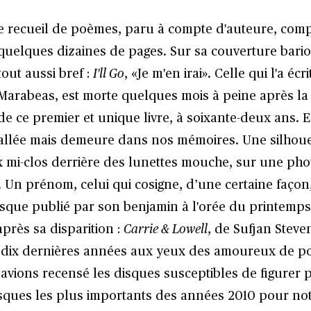
e recueil de poèmes, paru à compte d'auteure, comp
quelques dizaines de pages. Sur sa couverture bariol
tout aussi bref :
I'll Go
, «Je m'en irai». Celle qui l'a écri
Marabeas, est morte quelques mois à peine après la
de ce premier et unique livre, à soixante-deux ans. El
allée mais demeure dans nos mémoires. Une silhouet
x mi-clos derrière des lunettes mouche, sur une ph
. Un prénom, celui qui cosigne, d’une certaine façon
sque publié par son benjamin à l'orée du printemps
après sa disparition :
Carrie & Lowell
, de Sufjan Steven
 dix dernières années aux yeux des amoureux de 
vions recensé les disques susceptibles de figurer p
sques les plus importants des années 2010 pour n