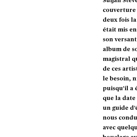
Sufjan Steve
couverture
deux fois l
était mis e
son versant
album de s
magistral q
de ces arti
le besoin, 
puisqu’il a
que la date
un guide d’
nous condui
avec quelqu