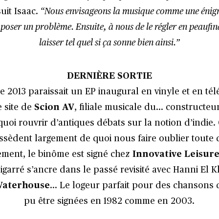
uit Isaac.
“Nous envisageons la musique comme une énigm
t poser un problème. Ensuite, à nous de le régler en peaufin
laisser tel quel si ça sonne bien ainsi.”
DERNIÈRE SORTIE
 2013 paraissait un EP inaugural en vinyle et en té
e site de
Scion AV
, filiale musicale du… constructe
uoi rouvrir d’antiques débats sur la notion d’indie. 
ossèdent largement de quoi nous faire oublier toute 
ement, le binôme est signé chez
Innovative Leisur
igarré s’ancre dans le passé revisité avec Hanni El Kh
Waterhouse
… Le logeur parfait pour des chansons 
pu être signées en 1982 comme en 2003.