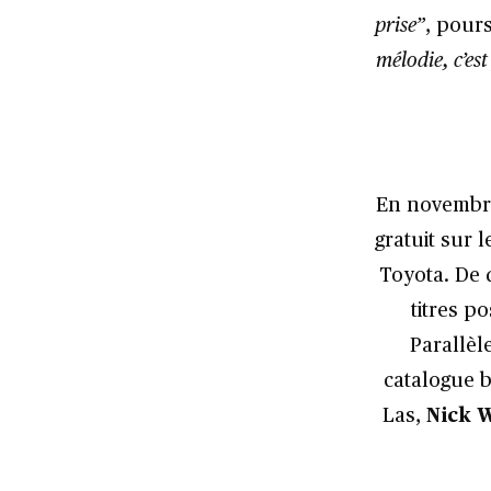
prise”
, pours
mélodie, c’es
En novembre
gratuit sur l
Toyota. De q
titres p
Parallèl
catalogue b
Las,
Nick 