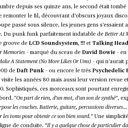
ambre depuis ses quinze ans, le second était tombé 
 remonter le fil, découvrant d’obscurs joyaux disco
upe passé sous silence, les jeunes gens s’essaient 
. Du punk funk parfaitement indatable de
Better At
le groove de
LCD Soundsystem
,
!!!
et
Talking Hea
r Memories
– marqué du sceau de
David Bowie
– en
 Make A Statement (No More Likes Or Ums)
– qui n’aurait 
001) de
Daft Punk
– ou encore le très
Psychedelic 
o visite les années 80 mais aussi leur version revue e
0. Sophistiqués, ces morceaux sont pourtant enregis
bord.
“On part de rien, d’un mot, d’un son de synthé”
, ex
pose les couches. Batterie, guitare, percussions diverses…
r les toms pour obtenir ce son bien sourd.”
Une simplicit
igne de conduite.
“Il y a quelque chose de particulier d