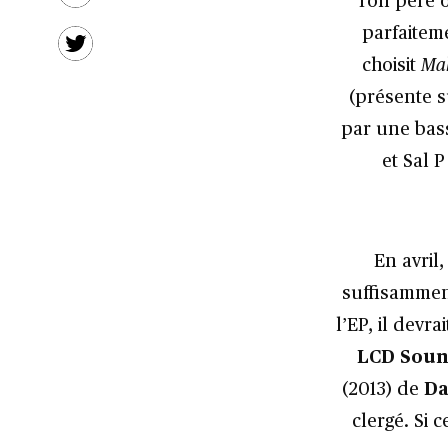
Ton père o
parfaitem
choisit
Mak
(présente s
par une bass
et Sal 
En avril
suffisammen
l’EP, il devr
LCD Sou
(2013) de
Da
clergé. Si 