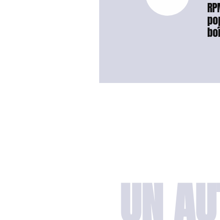
RP
po
bo
UN AU