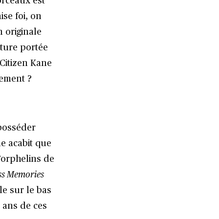
orceaux est
se foi, on
n originale
cture portée
 Citizen Kane
bement ?
 posséder
e acabit que
d’orphelins de
s Memories
le sur le bas
t ans de ces