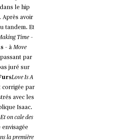
dans le hip
. Après avoir
au tandem. Et
 Making Time
–
ds
– à
Move
 passant par
pas juré sur
Furs
Love Is A
t corrigée par
trés avec les
plique Isaac.
 Et on cale des
é envisagée
ans la première