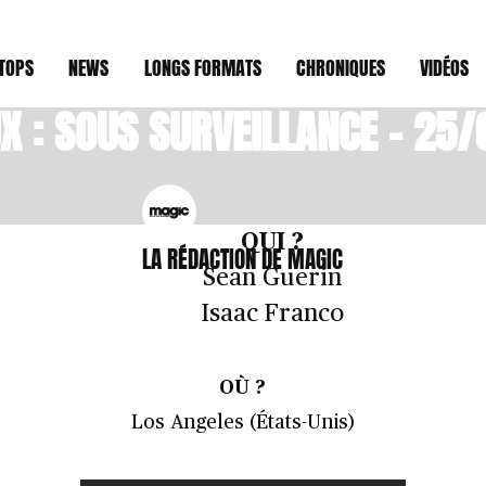
/LONGS FORMATS
25 FÉVRIER 2014
TOPS
NEWS
LONGS FORMATS
CHRONIQUES
VIDÉOS
UX : SOUS SURVEILLANCE – 25/
QUI ?
LA RÉDACTION DE MAGIC
Sean Guerin
Isaac Franco
OÙ ?
Los Angeles (États-Unis)