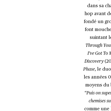
dans sa ch
hop avant de
fondé un gro
font mouche
suintant 
Through You
I’ve Got To
Discovery
(2
Phase
, le du
les années 0
moyens du 
“Puis on super
chemises su
comme une l