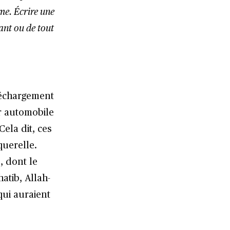
e. Écrire une
ant ou de tout
léchargement
ur automobile
Cela dit, ces
querelle.
e
, dont le
atib, Allah-
qui auraient