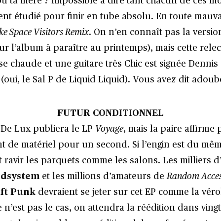
u ta mère ? Impossible à dire tant chacun de ces m
ent étudié pour finir en tube absolu. En toute mauvai
e Space Visitors Remix
. On n’en connaît pas la versio
ur l’album à paraître au printemps), mais cette rele
e chaude et une guitare très Chic est signée Dennis
P (oui, le Sal P de Liquid Liquid). Vous avez dit adou
FUTUR CONDITIONNEL
, De Lux publiera le LP
Voyage
, mais la paire affirme
t de matériel pour un second. Si l’engin est du mêm
ait ravir les parquets comme les salons. Les milliers 
ndsystem
et les millions d’amateurs de
Random Acces
ft Punk
devraient se jeter sur cet EP comme la véro
ce n’est pas le cas, on attendra la réédition dans ving