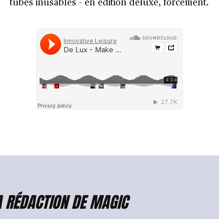
tubes inusables – en édition deluxe, forcément.
A RÉDACTION DE MAGIC