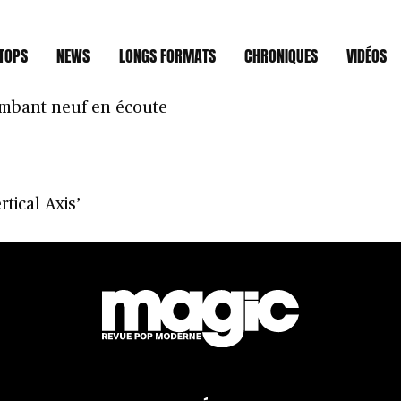
TOPS
NEWS
LONGS FORMATS
CHRONIQUES
VIDÉOS
trop rare Tim Keegan
lambant neuf en écoute
tical Axis’