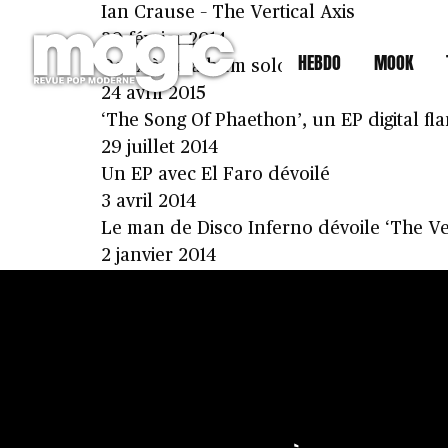
Ian Crause – The Vertical Axis
20 février 2014
HEBDO
MOOK
Deuxième album solo inespéré pour le 
24 avril 2015
‘The Song Of Phaethon’, un EP digital f
29 juillet 2014
Un EP avec El Faro dévoilé
3 avril 2014
Le man de Disco Inferno dévoile ‘The Ver
2 janvier 2014