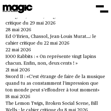
Iceage : «Rien n’est un salut permanent»
28 mai 2026
Villagerrr, Ghinzu, Greg Mendez…: le cahier
critique du 29 mai 2026
28 mai 2026
Ed O’Brien, Chassol, Jean-Louis Murat…: le
cahier critique du 22 mai 2026
22 mai 2026
1000 Rabbits : « On représente vingt lapins
chacun. Enfin, non, deux-cents ! »
21 mai 2026
Sword II : «C’est étrange de faire de la musique
quand tu as constamment l’impression que
ton monde peut s’effondrer à tout moment»
18 mai 2026
The Lemon Twigs, Broken Social Scene, Bill
Wells : le cahier critique du 8 mai 2026