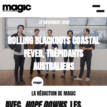
/LONGS FORMATS
12 NOVEMBRE 2018
ROLLING BLACKOUTS COASTAL
FEVER, TRÉPIDANTS
AUSTRALIENS
LA RÉDACTION DE MAGIC
AVEC
HOPE DOWNS
, LES