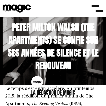
/LONGS FORMATS
23 SEPTEMBRE 2015
PETER MILTON WALSH (THE
APARTMENTS) SE CONFIE SUR
SES ANNÉES DE SILENCE ET LE
RENOUVEAU
Le temps s’est enfin accéléré. Au printemps
LA RÉDACTION DE MAGIC
2015, la réédition du premier album de
The
Apartments
,
The Evening Visits…
(1985),